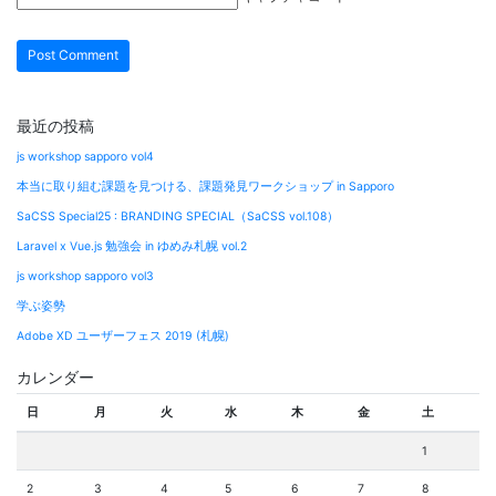
最近の投稿
js workshop sapporo vol4
本当に取り組む課題を見つける、課題発見ワークショップ in Sapporo
SaCSS Special25 : BRANDING SPECIAL（SaCSS vol.108）
Laravel x Vue.js 勉強会 in ゆめみ札幌 vol.2
js workshop sapporo vol3
学ぶ姿勢
Adobe XD ユーザーフェス 2019 (札幌)
カレンダー
日
月
火
水
木
金
土
1
2
3
4
5
6
7
8