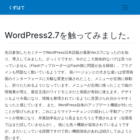
Skip
くずはて
to
content
WordPress2.7を触ってみました。
先日参加したセミナーでWordPress日本語版が最新Ver.2.7になったのを知
り、導入してみました。ざっくりですが、今のところ致命的なバグは見つか
っていません（FlashアップローダーはFlash側に問題がある模様）。プラグ
インも問題なく動いているようです。 前バージョンとの大きな違いは管理画
面のインターフェースに大幅な変更が施されたこと。メニューが左側に移動
し、折りたためるようになっています。メニューが左側に移ったことで縦の
情報量が増え、最近主流のワイドモニタだと画面が有効に使えます。デザイ
ンもより今風になり、情報も整理されているように見受けられ分かりやすく
なったと感じています。 また、WordPress自体のアップデート機能が付いた
ことが挙げられます。これによりマイナーチェンジの煩わしい手動アップデ
ートが簡単になり、作業効率化がより高まるだろうと予測されます（当環境
ではまだ試していませんが）。 他にも色々機能が追加されているようです
が、まだいじっている段階ですので良い機能強化があれば紹介してみようと
思います。