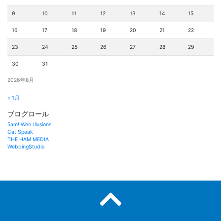
9
10
11
12
13
14
15
16
17
18
19
20
21
22
23
24
25
26
27
28
29
30
31
2026年8月
« 1月
ブログロール
5am! Web Illusions
Cat Speak
THE HAM MEDIA
WebbingStudio