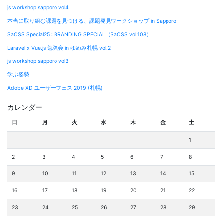
ビ
js workshop sapporo vol4
ゲ
本当に取り組む課題を見つける、課題発見ワークショップ in Sapporo
ー
SaCSS Special25 : BRANDING SPECIAL（SaCSS vol.108）
シ
Laravel x Vue.js 勉強会 in ゆめみ札幌 vol.2
ョ
js workshop sapporo vol3
ン
学ぶ姿勢
Adobe XD ユーザーフェス 2019 (札幌)
カレンダー
日
月
火
水
木
金
土
1
2
3
4
5
6
7
8
9
10
11
12
13
14
15
16
17
18
19
20
21
22
23
24
25
26
27
28
29