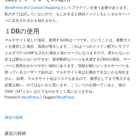
WordPress MU Domain Mapping
というプラグインを使う必要があります。
私の方では試していないので、もしかすると独自ドメインもレンタルサーバ
ーに左右されるかも知れません。
１DBの使用
マルチサイト化した場合、使用するDBは一つです。ということは、複数サイ
トを運営した場合、負荷が増大します。これは一つのドメイン配下にサブフ
ォルダで2つのWPを入れた場合と似たケースになりますので、変わらないと
言えば変わらないのですが。基本動的なページを生成するCMSの場合、サー
バーに負荷がかかりやすい傾向にあります。回線が細いレンタルサーバーを
使っているユーザーであれば、マルチサイト化はお薦めできないかも知れま
せん。 結果、マルチサイト化はリスクもあるので、無理をしてまで導入する
必要は無い、のではないかと思います。こういうのを調べていると、他の
CMS（MTとか）はどうなのかすごく気になりますね。
Posted in
WordPress
|
Tagged
WordPress
投
過去の投稿
稿
ナ
最近の投稿