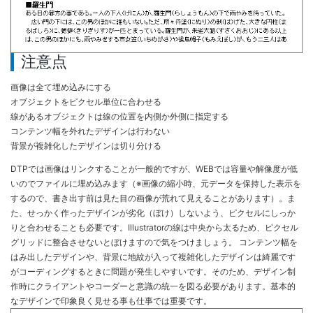
注意点
画像は全て埋め込みにする
オブジェクトをピクセル単位に合わせる
線があるオブジェクトは線の位置を内側か外側に指定する
コンテンツ幅を外れたデザインは行わない
背景が複雑化したデザインは切り分ける
DTPでは画像はリンクすることが一般的ですが、WEBでは容量や解像度が低
いのでファイルに埋め込みます（※画像の縮小時、元データを保持した表示を
するので、書き出す前は見た目の画像が荒れて見えることがあります）。ま
た、せっかく作ったデザインが劣化（ぼけ）しないよう、ピクセルにしっか
りと合わせることも必要です。Illustratorの線は中央から太るため、ピクセル
グリッドに整合させないとぼけますので気をつけましょう。 コンテンツ幅を
はみ出したデザインや、背景に地紋が入って複雑化したデザインは綺麗です
がコーディングするときに問題が発生しやすいです。そのため、デザイン制
作時にクライアントやコーダーと意識の統一を図る必要があります。基本的
なデザインで印象良く見せる事も仕事では重要です。