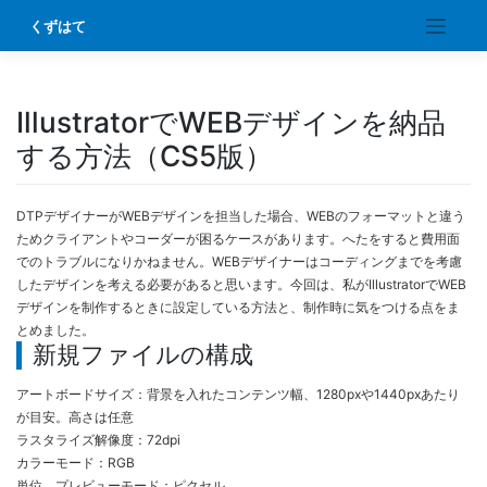
Skip
くずはて
to
content
IllustratorでWEBデザインを納品
する方法（CS5版）
DTPデザイナーがWEBデザインを担当した場合、WEBのフォーマットと違う
ためクライアントやコーダーが困るケースがあります。へたをすると費用面
でのトラブルになりかねません。WEBデザイナーはコーディングまでを考慮
したデザインを考える必要があると思います。今回は、私がIllustratorでWEB
デザインを制作するときに設定している方法と、制作時に気をつける点をま
とめました。
新規ファイルの構成
アートボードサイズ：背景を入れたコンテンツ幅、1280pxや1440pxあたり
が目安。高さは任意
ラスタライズ解像度：72dpi
カラーモード：RGB
単位、プレビューモード：ピクセル