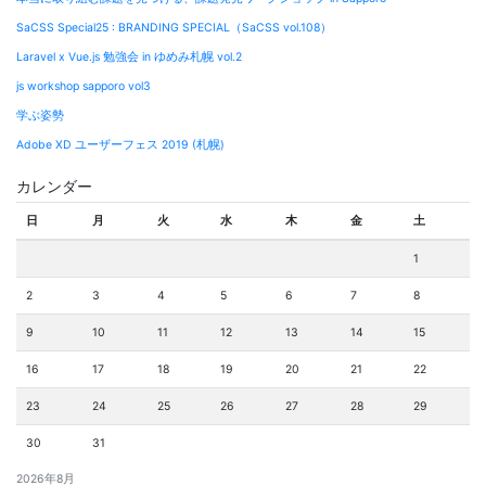
SaCSS Special25 : BRANDING SPECIAL（SaCSS vol.108）
Laravel x Vue.js 勉強会 in ゆめみ札幌 vol.2
js workshop sapporo vol3
学ぶ姿勢
Adobe XD ユーザーフェス 2019 (札幌)
カレンダー
日
月
火
水
木
金
土
1
2
3
4
5
6
7
8
9
10
11
12
13
14
15
16
17
18
19
20
21
22
23
24
25
26
27
28
29
30
31
2026年8月