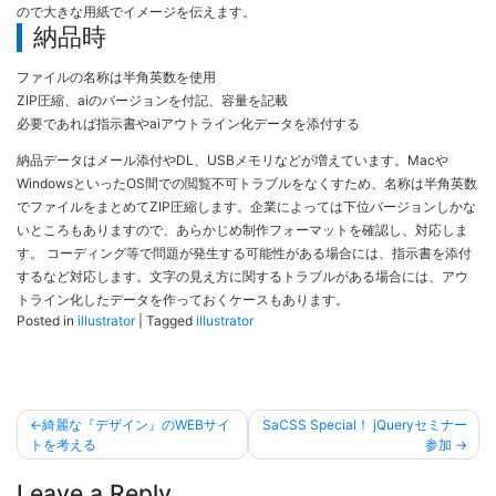
ので大きな用紙でイメージを伝えます。
納品時
ファイルの名称は半角英数を使用
ZIP圧縮、aiのバージョンを付記、容量を記載
必要であれば指示書やaiアウトライン化データを添付する
納品データはメール添付やDL、USBメモリなどが増えています。Macや
WindowsといったOS間での閲覧不可トラブルをなくすため、名称は半角英数
でファイルをまとめてZIP圧縮します。企業によっては下位バージョンしかな
いところもありますので、あらかじめ制作フォーマットを確認し、対応しま
す。 コーディング等で問題が発生する可能性がある場合には、指示書を添付
するなど対応します。文字の見え方に関するトラブルがある場合には、アウ
トライン化したデータを作っておくケースもあります。
Posted in
illustrator
|
Tagged
illustrator
投
綺麗な『デザイン』のWEBサイ
SaCSS Special！ jQueryセミナー
稿
トを考える
参加
ナ
Leave a Reply