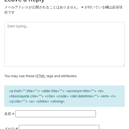
ビ
メールアドレスが公開されることはありません。
※
が付いている欄は必須項
ゲ
目です
ー
シ
ョ
ン
You may use these
HTML
tags and attributes:
<a href="" title=""> <abbr title=""> <acronym title=""> <b>
<blockquote cite=""> <cite> <code> <del datetime=""> <em> <i>
<q cite=""> <s> <strike> <strong>
名前
※
メール
※