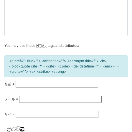
ン
You may use these
HTML
tags and attributes:
<a href="" title=""> <abbr title=""> <acronym title=""> <b>
<blockquote cite=""> <cite> <code> <del datetime=""> <em> <i>
<q cite=""> <s> <strike> <strong>
名前
※
メール
※
サイト