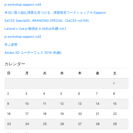
js workshop sapporo vol4
本当に取り組む課題を見つける、課題発見ワークショップ in Sapporo
SaCSS Special25 : BRANDING SPECIAL（SaCSS vol.108）
Laravel x Vue.js 勉強会 in ゆめみ札幌 vol.2
js workshop sapporo vol3
学ぶ姿勢
Adobe XD ユーザーフェス 2019 (札幌)
カレンダー
日
月
火
水
木
金
土
1
2
3
4
5
6
7
8
9
10
11
12
13
14
15
16
17
18
19
20
21
22
23
24
25
26
27
28
29