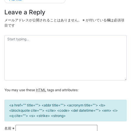
稿
ナ
Leave a Reply
ビ
メールアドレスが公開されることはありません。
※
が付いている欄は必須項
ゲ
目です
ー
シ
ョ
ン
You may use these
HTML
tags and attributes:
<a href="" title=""> <abbr title=""> <acronym title=""> <b>
<blockquote cite=""> <cite> <code> <del datetime=""> <em> <i>
<q cite=""> <s> <strike> <strong>
名前
※