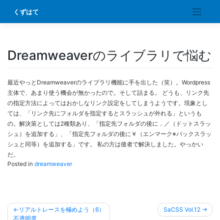
Skip
くずはて
to
content
Dreamweaverのライブラリで悩む
最近やっとDreamweaverのライブラリ機能に手を出した（笑）。Wordpress
主体で、あまり使う機会が無かったので。そして詰まる。 どうも、リンク先
の指定方法によってはおかしなリンク設定をしてしまうようです。現象とし
ては、「リンク先にフォルダを指定するとスラッシュが外れる」というも
の。解決策としては2種類あり、「指定先フォルダの後に．／（ドットスラッ
シュ）を追加する」、「指定先フォルダの後に￥（エンマーク※バックスラッ
シュと同等）を追加する」です。 私の方は後者で解決しました。やっかい
だ。
Posted in
dreamweaver
投
リアルトレースを極めよう（6）
SaCSS Vol.12
不透明度