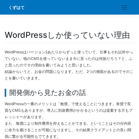
Skip
くずはて
to
content
WordPressしか使っていない理由
WordPressはバージョン2あたりからずっと使っていて、仕事もそれ以外やっ
ていない。他のCMSを使っていないまま今に至ったのは何故だろう？と、ふ
と思ったのでその理由を書いてみようと思いました。
結論からいうと、お金の問題になります。ただ、2つの側面があるのでそのこ
とを書いていきます。
開発側から見たお金の話
WordPressの一番のメリットは「無償」で使えることにつきます。有償で良
質なCMSもありますが、導入に別途費用がかかるというのは提案する方もプ
レッシャーがあります。
また、無償により制作費用を抑えることができる、ということはその分内容
に余力を避けることが可能になりますし、その結果クライアントとの良い関
係に繋がる可能性もでてきます。