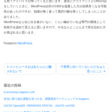
も色々アドバイスが帰ってくると思います。過去にクライアントとCMSの話
をしていくときに、WordPress以外のCMSを提案した方が結果良くなる可能
性があったのですが、知識が無く返って選択の幅を狭くしてしまったことが
ありました。
WordPressなら右に出る者がいない、くらい極めていれば専門の開発として
技術力を認めて貰えると思いますので、やるならとことんまで突き詰めた方
が喜ばれると思います。
Posted in
WordPress
投
コンピュータおばあちゃんに騙
IT業界に向いていない人だなぁと
稿
されないで
思ったこと
ナ
ビ
最近の投稿
ゲ
js workshop sapporo vol4
ー
本当に取り組む課題を見つける、課題発見ワークショップ in Sapporo
シ
SaCSS Special25 : BRANDING SPECIAL（SaCSS vol.108）
ョ