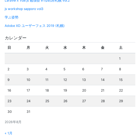
Laravel x Vue.js 勉強会 in ゆめみ札幌 vol.2
ン
js workshop sapporo vol3
学ぶ姿勢
Adobe XD ユーザーフェス 2019 (札幌)
カレンダー
日
月
火
水
木
金
土
1
2
3
4
5
6
7
8
9
10
11
12
13
14
15
16
17
18
19
20
21
22
23
24
25
26
27
28
29
30
31
2026年8月
« 1月