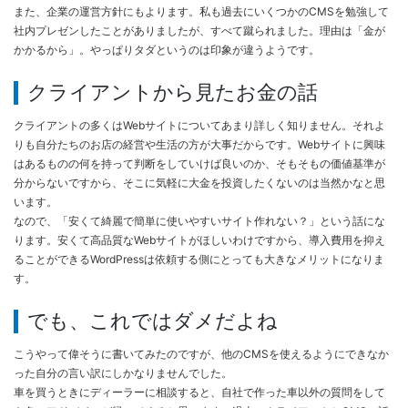
また、企業の運営方針にもよります。私も過去にいくつかのCMSを勉強して
社内プレゼンしたことがありましたが、すべて蹴られました。理由は「金が
かかるから」。やっぱりタダというのは印象が違うようです。
クライアントから見たお金の話
クライアントの多くはWebサイトについてあまり詳しく知りません。それよ
りも自分たちのお店の経営や生活の方が大事だからです。Webサイトに興味
はあるものの何を持って判断をしていけば良いのか、そもそもの価値基準が
分からないですから、そこに気軽に大金を投資したくないのは当然かなと思
います。
なので、「安くて綺麗で簡単に使いやすいサイト作れない？」という話にな
ります。安くて高品質なWebサイトがほしいわけですから、導入費用を抑え
ることができるWordPressは依頼する側にとっても大きなメリットになりま
す。
でも、これではダメだよね
こうやって偉そうに書いてみたのですが、他のCMSを使えるようにできなか
った自分の言い訳にしかなりませんでした。
車を買うときにディーラーに相談すると、自社で作った車以外の質問をして