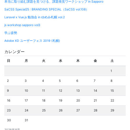
本当に取り組む課題を見つける、課題発見ワークショップ in Sapporo
SaCSS Special25 : BRANDING SPECIAL（SaCSS vol.108）
Laravel x Vue.js 勉強会 in ゆめみ札幌 vol.2
js workshop sapporo vol3
学ぶ姿勢
Adobe XD ユーザーフェス 2019 (札幌)
カレンダー
日
月
火
水
木
金
土
1
2
3
4
5
6
7
8
9
10
11
12
13
14
15
16
17
18
19
20
21
22
23
24
25
26
27
28
29
30
31
2026年8月