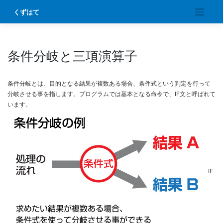
Skip
くずはて
to
content
条件分岐と三項演算子
条件分岐とは、目的となる結果が複数ある場合、条件式という判定を行って
分岐させる事を指します。プログラムでは基本となる命令で、IF文と呼ばれて
います。
IF