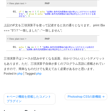
< View
plain text
>
PHP
if
(
$a
==
0
)
{
echo
"結果A:条件式内変数Aの値が0ならこのテキストを表示
する"
;
}
else
{
echo
"結果B:条件式内変数Aの値が0以外ならこのテキストを表
示する"
;
}
上記のIF文を三項演算子を使って記述すると次の通りとなります。 print ($a
=== “5”) ? “一致しました” : “一致しません”;
< View
plain text
>
PHP
echo
(
$a
==
0
)
?
"結果A:条件式内変数Aの値が0ならこのテキストを表示す
る"
:
"結果B:条件式内変数Aの値が0以外ならこのテキストを表示する"
;
三項演算子はソースが読みやすくなる反面、分かりづらいというデメリット
もあります。ただ、三項演算子自体が多くのプログラム言語に搭載されてい
ますので、簡単なものだけでも覚えておく必要があるかと思います。
Posted in
php
|
Tagged
php
投
ページ機能を搭載したコメント
Photoshop CS5の新機能
稿
プラグイン
ナ