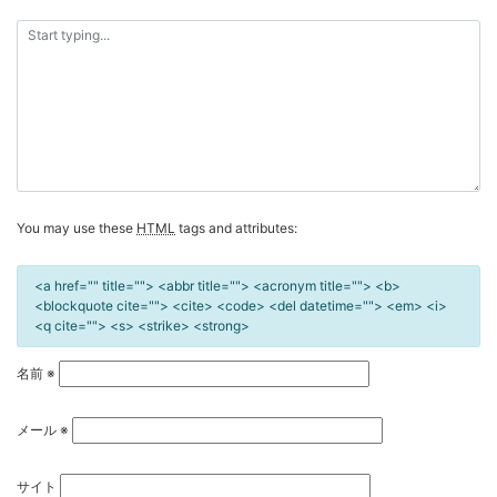
ー
シ
ョ
ン
You may use these
HTML
tags and attributes:
<a href="" title=""> <abbr title=""> <acronym title=""> <b>
<blockquote cite=""> <cite> <code> <del datetime=""> <em> <i>
<q cite=""> <s> <strike> <strong>
名前
※
メール
※
サイト