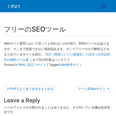
Skip
くずはて
to
content
フリーのSEOツール
Webサイト運営において切っても切れないのがSEO。有料のツールはありま
すが、そこまで投資できない場合悩みます。そこでフリーのログ解析などを
まとめているサイトを紹介。
SEO（検索エンジン最適化）に役立つ日本語対
応の無料ツール集
これでSEO対策はバッチリ？
Posted in
Webに役立つサイト
|
Tagged
Web参考サイト
投
PHPでよく使う命令をまとめる
アート系Webサイト
稿
Leave a Reply
ナ
ビ
メールアドレスが公開されることはありません。
※
が付いている欄は必須項
目です
ゲ