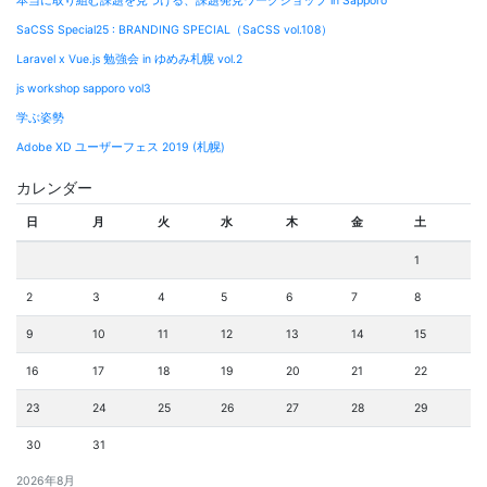
本当に取り組む課題を見つける、課題発見ワークショップ in Sapporo
SaCSS Special25 : BRANDING SPECIAL（SaCSS vol.108）
Laravel x Vue.js 勉強会 in ゆめみ札幌 vol.2
js workshop sapporo vol3
学ぶ姿勢
Adobe XD ユーザーフェス 2019 (札幌)
カレンダー
日
月
火
水
木
金
土
1
2
3
4
5
6
7
8
9
10
11
12
13
14
15
16
17
18
19
20
21
22
23
24
25
26
27
28
29
30
31
2026年8月