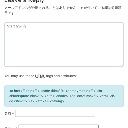
ビ
メールアドレスが公開されることはありません。
※
が付いている欄は必須項
ゲ
目です
ー
シ
ョ
ン
You may use these
HTML
tags and attributes:
<a href="" title=""> <abbr title=""> <acronym title=""> <b>
<blockquote cite=""> <cite> <code> <del datetime=""> <em> <i>
<q cite=""> <s> <strike> <strong>
名前
※
メール
※