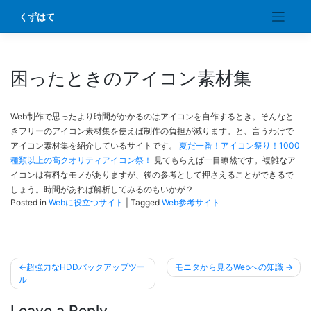
Skip
くずはて
to
content
困ったときのアイコン素材集
Web制作で思ったより時間がかかるのはアイコンを自作するとき。そんなと
きフリーのアイコン素材集を使えば制作の負担が減ります。と、言うわけで
アイコン素材集を紹介しているサイトです。
夏だ一番！アイコン祭り！1000
種類以上の高クオリティアイコン祭！
見てもらえば一目瞭然です。複雑なア
イコンは有料なモノがありますが、後の参考として押さえることができるで
しょう。時間があれば解析してみるのもいかが？
Posted in
Webに役立つサイト
|
Tagged
Web参考サイト
投
超強力なHDDバックアップツー
モニタから見るWebへの知識
稿
ル
ナ
Leave a Reply