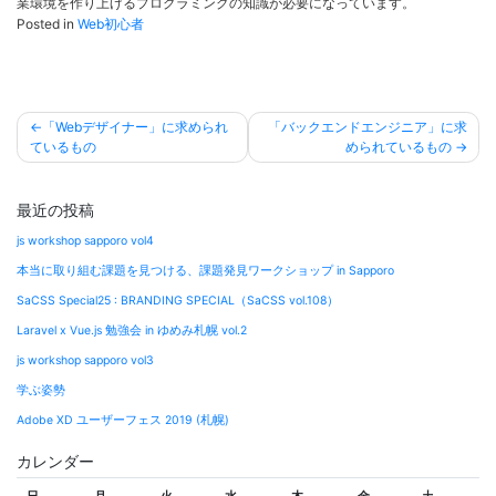
業環境を作り上げるプログラミングの知識が必要になっています。
Posted in
Web初心者
投
「Webデザイナー」に求められ
「バックエンドエンジニア」に求
稿
ているもの
められているもの
ナ
ビ
最近の投稿
ゲ
js workshop sapporo vol4
ー
本当に取り組む課題を見つける、課題発見ワークショップ in Sapporo
シ
SaCSS Special25 : BRANDING SPECIAL（SaCSS vol.108）
ョ
Laravel x Vue.js 勉強会 in ゆめみ札幌 vol.2
ン
js workshop sapporo vol3
学ぶ姿勢
Adobe XD ユーザーフェス 2019 (札幌)
カレンダー