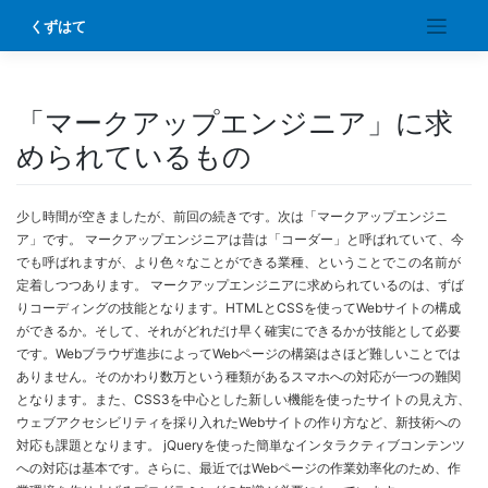
Skip
くずはて
to
content
「マークアップエンジニア」に求
められているもの
少し時間が空きましたが、前回の続きです。次は「マークアップエンジニ
ア」です。 マークアップエンジニアは昔は「コーダー」と呼ばれていて、今
でも呼ばれますが、より色々なことができる業種、ということでこの名前が
定着しつつあります。 マークアップエンジニアに求められているのは、ずば
りコーディングの技能となります。HTMLとCSSを使ってWebサイトの構成
ができるか。そして、それがどれだけ早く確実にできるかが技能として必要
です。Webブラウザ進歩によってWebページの構築はさほど難しいことでは
ありません。そのかわり数万という種類があるスマホへの対応が一つの難関
となります。また、CSS3を中心とした新しい機能を使ったサイトの見え方、
ウェブアクセシビリティを採り入れたWebサイトの作り方など、新技術への
対応も課題となります。 jQueryを使った簡単なインタラクティブコンテンツ
への対応は基本です。さらに、最近ではWebページの作業効率化のため、作