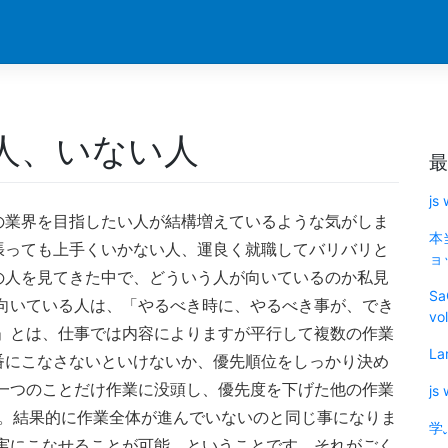
る人、いない人
最
js
の業界を目指したい人が結構増えているような気がしま
本
張っても上手くいかない人、運良く就職してバリバリと
ョッ
の人を見てきた中で、どういう人が向いているのか私見
Sa
向いている人は、「やるべき時に、やるべき事が、でき
vo
」とは、仕事では内容によりますが平行して複数の作業
La
番にこなさないといけないか、優先順位をしっかり決め
一つのことだけ作業に没頭し、優先度を下げた他の作業
js
す。結果的に作業全体が進んでいないのと同じ事になりま
学
実にこなせることが可能、ということです。それがごく