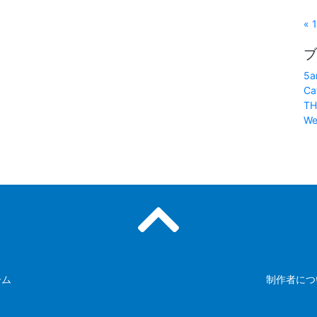
« 
ブ
5a
Ca
TH
We
ーム
制作者につ