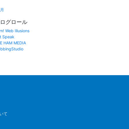
1月
ログロール
m! Web Illusions
t Speak
E HAM MEDIA
bbingStudio
いて