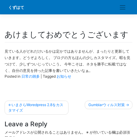
Skip
くずはて
to
content
あけましておめでとうございます
見ている人がどれだけいるかは定かではありませんが、まったりと更新して
いきます。どうぞよろしく。 ブログの方もほんの少しカスタマイズ。暇を見
つけて、少しずついじっていこう。 今年こそは、ネタを勝手に転載ではな
く、自分の意見を持った記事を書いていきたいなぁ。
Posted in
日常の雑多
|
Tagged
お知らせ
投
いまさらWoredpress 2.8をカス
Gumblarウィルス対策
稿
タマイズ
ナ
Leave a Reply
ビ
メールアドレスが公開されることはありません。
※
が付いている欄は必須項
ゲ