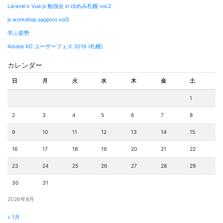
Laravel x Vue.js 勉強会 in ゆめみ札幌 vol.2
js workshop sapporo vol3
学ぶ姿勢
Adobe XD ユーザーフェス 2019 (札幌)
カレンダー
日
月
火
水
木
金
土
1
2
3
4
5
6
7
8
9
10
11
12
13
14
15
16
17
18
19
20
21
22
23
24
25
26
27
28
29
30
31
2026年8月
« 1月