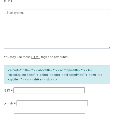
目です
ー
シ
ョ
ン
You may use these
HTML
tags and attributes:
<a href="" title=""> <abbr title=""> <acronym title=""> <b>
<blockquote cite=""> <cite> <code> <del datetime=""> <em> <i>
<q cite=""> <s> <strike> <strong>
名前
※
メール
※