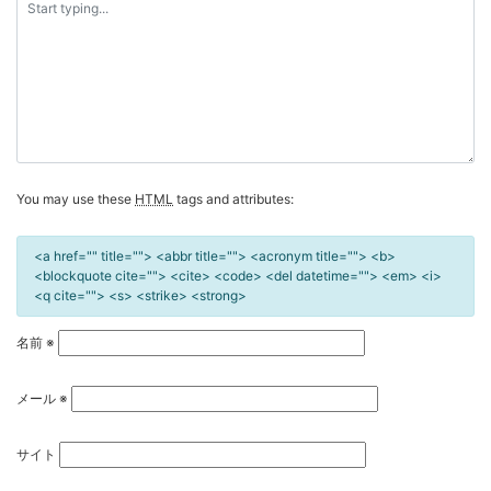
シ
ョ
ン
You may use these
HTML
tags and attributes:
<a href="" title=""> <abbr title=""> <acronym title=""> <b>
<blockquote cite=""> <cite> <code> <del datetime=""> <em> <i>
<q cite=""> <s> <strike> <strong>
名前
※
メール
※
サイト