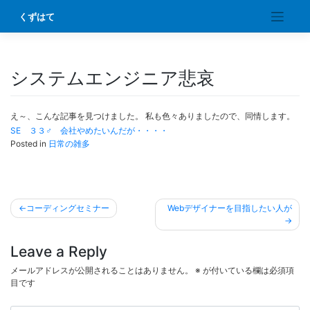
Skip
くずはて
to
content
システムエンジニア悲哀
え～、こんな記事を見つけました。 私も色々ありましたので、同情します。
SE ３３♂ 会社やめたいんだが・・・・
Posted in
日常の雑多
投
コーディングセミナー
Webデザイナーを目指したい人が
稿
ナ
Leave a Reply
ビ
メールアドレスが公開されることはありません。
※
が付いている欄は必須項
ゲ
目です
ー