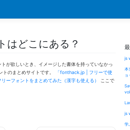
トはどこにある？
最
js
ントが欲しいとき、イメージした書体を持っていなかっ
本
ォントのまとめサイトです。
「fonthack.jp | フリーで使
ョッ
フリーフォントをまとめてみた（漢字も使える）
ここで
Sa
vo
La
js
学