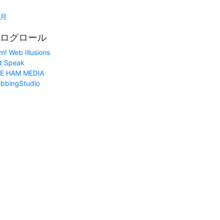
1月
ログロール
m! Web Illusions
t Speak
E HAM MEDIA
bbingStudio