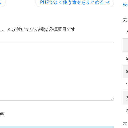
法
PHPでよく使う命令をまとめる
Ad
カ
ん。
※
が付いている欄は必須項目です
s:
2