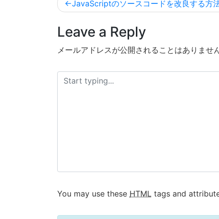
投
JavaScriptのソースコードを改良する方
稿
Leave a Reply
ナ
ビ
メールアドレスが公開されることはありませ
ゲ
ー
シ
ョ
ン
You may use these
HTML
tags and attribute