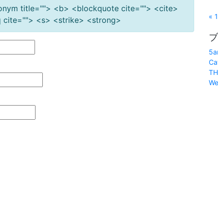
cronym title=""> <b> <blockquote cite=""> <cite>
« 
cite=""> <s> <strike> <strong>
ブ
5a
Ca
TH
We