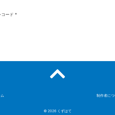
ャコード
*
ーム
制作者につ
© 2026
くずはて