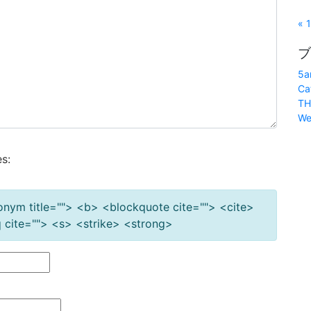
« 
ブ
5a
Ca
TH
We
s:
cronym title=""> <b> <blockquote cite=""> <cite>
cite=""> <s> <strike> <strong>