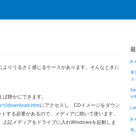
最
js
によりうるさく感じるケースがあります。そんなときに
本
ョッ
Sa
えば静かにできます。
vo
ort/download.htm
にアクセスし、CDイメージをダウン
La
ートする必要があるので、メディアに焼いて使います。
js
、上記メディアをドライブに入れWindowsを起動しま
学