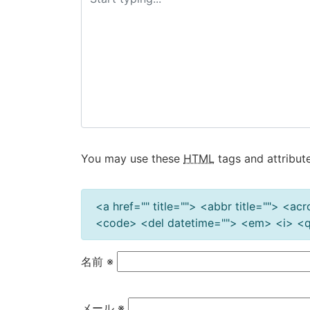
ー
シ
ョ
ン
You may use these
HTML
tags and attribute
<a href="" title=""> <abbr title=""> <a
<code> <del datetime=""> <em> <i> <q 
名前
※
メール
※