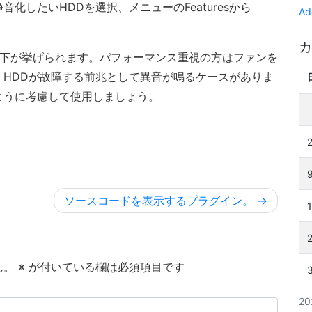
示させ、静音化したいHDDを選択、メニューのFeaturesから
Ad
す。
カ
低下が挙げられます。パフォーマンス重視の方はファンを
HDDが故障する前兆として異音が鳴るケースがありま
ように考慮して使用しましょう。
ソースコードを表示するプラグイン。
ん。
※
が付いている欄は必須項目です
2