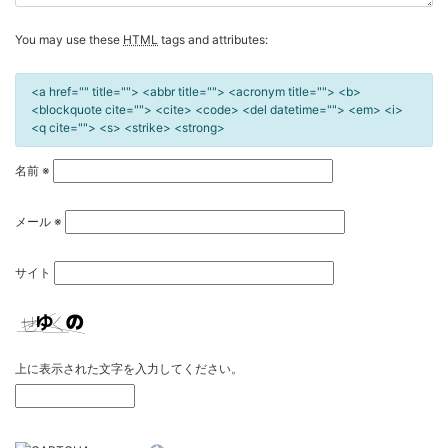
You may use these
HTML
tags and attributes:
<a href="" title=""> <abbr title=""> <acronym title=""> <b>
<blockquote cite=""> <cite> <code> <del datetime=""> <em> <i>
<q cite=""> <s> <strike> <strong>
名前
※
メール
※
サイト
上に表示された文字を入力してください。