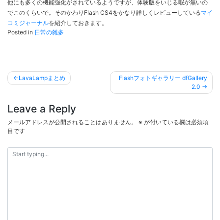
他にも多くの機能強化がされているようですが、体験版をいじる暇が無いの
でこのくらいで。そのかわりFlash CS4をかなり詳しくレビューしている
マイ
コミジャーナル
を紹介しておきます。
Posted in
日常の雑多
投
LavaLampまとめ
Flashフォトギャラリー dfGallery
稿
2.0
ナ
Leave a Reply
ビ
メールアドレスが公開されることはありません。
※
が付いている欄は必須項
ゲ
目です
ー
シ
ョ
ン