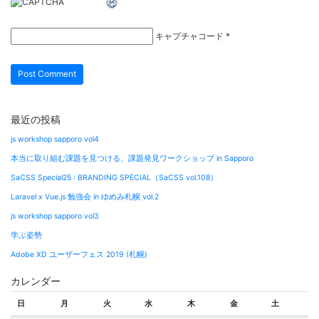
キャプチャコード
*
最近の投稿
js workshop sapporo vol4
本当に取り組む課題を見つける、課題発見ワークショップ in Sapporo
SaCSS Special25 : BRANDING SPECIAL（SaCSS vol.108）
Laravel x Vue.js 勉強会 in ゆめみ札幌 vol.2
js workshop sapporo vol3
学ぶ姿勢
Adobe XD ユーザーフェス 2019 (札幌)
カレンダー
日
月
火
水
木
金
土