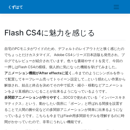
Skip
くずはて
to
content
Flash CS4に魅力を感じる
自宅のPCモニタがワイドのため、デフォルトのレイアウトだと狭く感じたの
でちょっとだけカスタマイズ。 Adobe CS4シリーズ日本語版も発売され、ブ
ログでもレビューが紹介されています。色々な書籍やサイトを見て、今回の
一押しはFlash CS4の模様。個人的に気になった機能を挙げてみました。
アニメーション機能がAfter effectsに近く
…今までのようにシンボルを作っ
て配置してキーフレーム売ってトゥイーン設定して…という煩わしい作業から
解放され、始点と終点を決めてその中で拡大・縮小・移動などアニメーショ
ンをより直感的にいじることが出来るようになっているようです。
多関節アニメーションが作りやすく
…3DCGで使われている「インバースキネ
マティクス」という、動かしたい箇所に「ボーン」と呼ばれる間接を設置す
ることで人間の腕や足などの多関節アニメーションが簡単に出来るようにな
っているようです。こちらも今まではFlash用多関節モデルを理解するのに時
間がかかっていたので、非常にうれしい機能です。