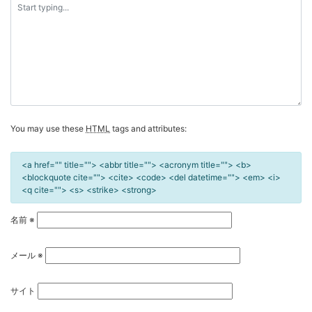
シ
ョ
ン
You may use these
HTML
tags and attributes:
<a href="" title=""> <abbr title=""> <acronym title=""> <b>
<blockquote cite=""> <cite> <code> <del datetime=""> <em> <i>
<q cite=""> <s> <strike> <strong>
名前
※
メール
※
サイト