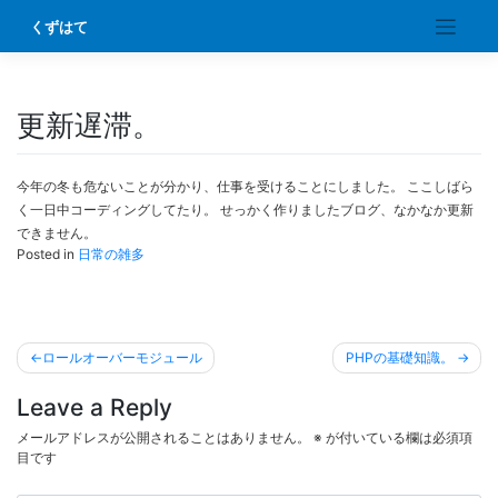
Skip
くずはて
to
content
更新遅滞。
今年の冬も危ないことが分かり、仕事を受けることにしました。 ここしばら
く一日中コーディングしてたり。 せっかく作りましたブログ、なかなか更新
できません。
Posted in
日常の雑多
投
ロールオーバーモジュール
PHPの基礎知識。
稿
Leave a Reply
ナ
ビ
メールアドレスが公開されることはありません。
※
が付いている欄は必須項
目です
ゲ
ー