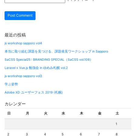
最近の投稿
js workshop sapporo vol4
本当に取り組む課題を見つける、課題発見ワークショップ in Sapporo
SaCSS Special25 : BRANDING SPECIAL（SaCSS vol.108）
Laravel x Vue.js 勉強会 in ゆめみ札幌 vol.2
js workshop sapporo vol3
学ぶ姿勢
Adobe XD ユーザーフェス 2019 (札幌)
カレンダー
日
月
火
水
木
金
土
1
2
3
4
5
6
7
8