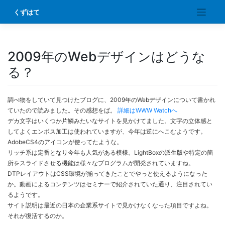
Skip
くずはて
to
content
2009年のWebデザインはどうな
る？
調べ物をしていて見つけたブログに、2009年のWebデザインについて書かれ
ていたので読みました。その感想をば。
詳細はWWW Watchへ
デカ文字はいくつか片鱗みたいなサイトを見かけてました。文字の立体感と
してよくエンボス加工は使われていますが、今年は逆にへこむようです。
AdobeCS4のアイコンが使ってたような。
リッチ系は定番となり今年も人気がある模様。LightBoxの派生版や特定の箇
所をスライドさせる機能は様々なプログラムが開発されていますね。
DTPレイアウトはCSS環境が揃ってきたことでやっと使えるようになった
か。動画によるコンテンツはセミナーで紹介されていた通り、注目されてい
るようです。
サイト説明は最近の日本の企業系サイトで見かけなくなった項目ですよね。
それが復活するのか。