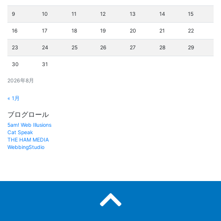
9
10
11
12
13
14
15
16
17
18
19
20
21
22
23
24
25
26
27
28
29
30
31
2026年8月
« 1月
ブログロール
5am! Web Illusions
Cat Speak
THE HAM MEDIA
WebbingStudio