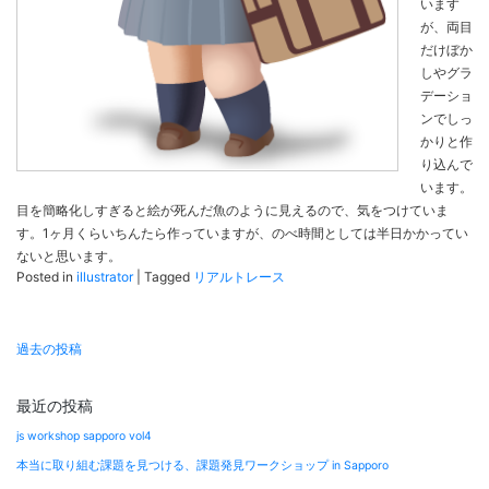
います
が、両目
だけぼか
しやグラ
デーショ
ンでしっ
かりと作
り込んで
います。
目を簡略化しすぎると絵が死んだ魚のように見えるので、気をつけていま
す。1ヶ月くらいちんたら作っていますが、のべ時間としては半日かかってい
ないと思います。
Posted in
illustrator
|
Tagged
リアルトレース
投
過去の投稿
稿
ナ
最近の投稿
ビ
js workshop sapporo vol4
ゲ
本当に取り組む課題を見つける、課題発見ワークショップ in Sapporo
ー