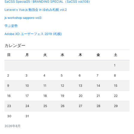
SaCSS Special25 : BRANDING SPECIAL（SaCSS vol.108）
シ
Laravel x Vue.js 勉強会 in ゆめみ札幌 vol.2
ョ
js workshop sapporo vol3
ン
学ぶ姿勢
Adobe XD ユーザーフェス 2019 (札幌)
カレンダー
日
月
火
水
木
金
土
1
2
3
4
5
6
7
8
9
10
11
12
13
14
15
16
17
18
19
20
21
22
23
24
25
26
27
28
29
30
31
2026年8月