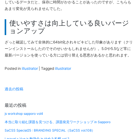
しているデータだと、保存に時間がかかることがあったのですが、こちらも
あまり変化が見られませんでした。
使いやすさは向上している良いバージ
ョンアップ
ざっと確認してみて全体的に64bit化されキビキビした印象があります（クリ
ーンインストールしたのでそのせいかもしれませんが）。5.0や5.5など常に
最新バージョンを使っている方には切り替える恩恵があるかと思われます。
Posted in
illustrator
|
Tagged
illustrator
投
過去の投稿
稿
ナ
最近の投稿
ビ
js workshop sapporo vol4
ゲ
本当に取り組む課題を見つける、課題発見ワークショップ in Sapporo
ー
SaCSS Special25 : BRANDING SPECIAL（SaCSS vol.108）
シ
Laravel x Vue.js 勉強会 in ゆめみ札幌 vol.2