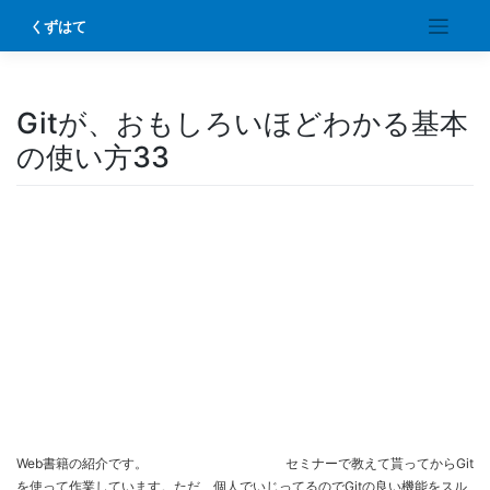
Skip
くずはて
to
content
Gitが、おもしろいほどわかる基本
の使い方33
Web書籍の紹介です。
セミナーで教えて貰ってからGit
を使って作業しています。ただ、個人でいじってるのでGitの良い機能をスル