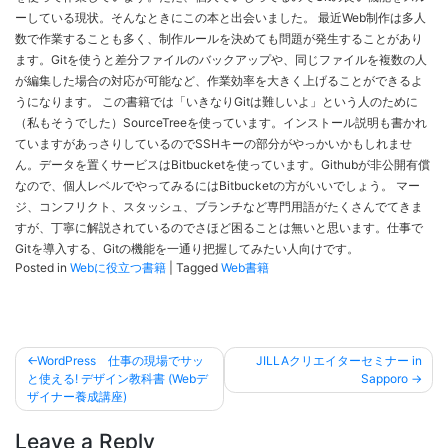
ーしている現状。そんなときにこの本と出会いました。 最近Web制作は多人
数で作業することも多く、制作ルールを決めても問題が発生することがあり
ます。Gitを使うと差分ファイルのバックアップや、同じファイルを複数の人
が編集した場合の対応が可能など、作業効率を大きく上げることができるよ
うになります。 この書籍では「いきなりGitは難しいよ」という人のために
（私もそうでした）SourceTreeを使っています。インストール説明も書かれ
ていますがあっさりしているのでSSHキーの部分がやっかいかもしれませ
ん。データを置くサービスはBitbucketを使っています。Githubが非公開有償
なので、個人レベルでやってみるにはBitbucketの方がいいでしょう。 マー
ジ、コンフリクト、スタッシュ、ブランチなど専門用語がたくさんでてきま
すが、丁寧に解説されているのでさほど困ることは無いと思います。仕事で
Gitを導入する、Gitの機能を一通り把握してみたい人向けです。
Posted in
Webに役立つ書籍
|
Tagged
Web書籍
投
WordPress 仕事の現場でサッ
JILLAクリエイターセミナー in
稿
と使える! デザイン教科書 (Webデ
Sapporo
ザイナー養成講座)
ナ
ビ
Leave a Reply