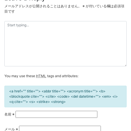
ゲ
メールアドレスが公開されることはありません。
※
が付いている欄は必須項
ー
目です
シ
ョ
ン
You may use these
HTML
tags and attributes:
<a href="" title=""> <abbr title=""> <acronym title=""> <b>
<blockquote cite=""> <cite> <code> <del datetime=""> <em> <i>
<q cite=""> <s> <strike> <strong>
名前
※
メール
※