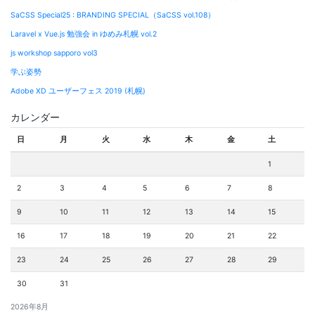
SaCSS Special25 : BRANDING SPECIAL（SaCSS vol.108）
Laravel x Vue.js 勉強会 in ゆめみ札幌 vol.2
js workshop sapporo vol3
学ぶ姿勢
Adobe XD ユーザーフェス 2019 (札幌)
カレンダー
日
月
火
水
木
金
土
1
2
3
4
5
6
7
8
9
10
11
12
13
14
15
16
17
18
19
20
21
22
23
24
25
26
27
28
29
30
31
2026年8月