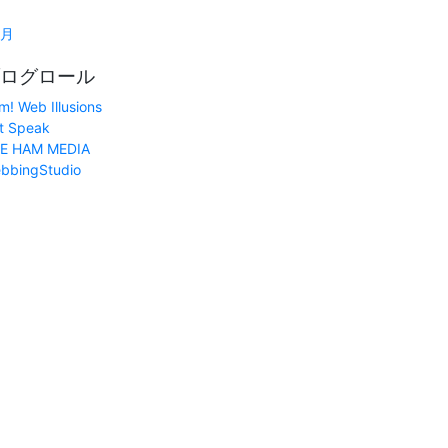
1月
ログロール
m! Web Illusions
t Speak
E HAM MEDIA
bbingStudio