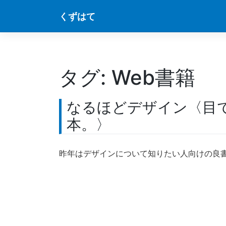
Skip
くずはて
to
content
タグ:
Web書籍
なるほどデザイン〈目
本。〉
昨年はデザインについて知りたい人向けの良