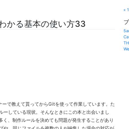
« 
ブ
どわかる基本の使い方33
5a
Ca
TH
We
ナーで教えて貰ってからGitを使って作業しています。た
スルーしている現状。そんなときにこの本と出会いまし
も多く、制作ルールを決めても問題が発生することがあり
ップや、同じファイルを複数の人が編集した場合の対応が