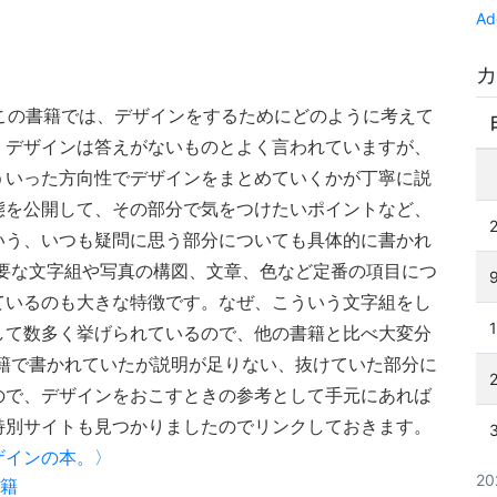
Ad
カ
この書籍では、デザインをするためにどのように考えて
。デザインは答えがないものとよく言われていますが、
ういった方向性でデザインをまとめていくかが丁寧に説
態を公開して、その部分で気をつけたいポイントなど、
いう、いつも疑問に思う部分についても具体的に書かれ
要な文字組や写真の構図、文章、色など定番の項目につ
ているのも大きな特徴です。なぜ、こういう文字組をし
して数多く挙げられているので、他の書籍と比べ大変分
籍で書かれていたが説明が足りない、抜けていた部分に
ので、デザインをおこすときの参考として手元にあれば
特別サイトも見つかりましたのでリンクしておきます。
ザインの本。〉
2
書籍