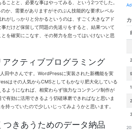
あることと、必要な事はやってみる、という2つでした。
Ad
るのか、需要がありますがそのぶん技能的な要求レベル
流れがしっかりと分かるというのは、すごく大きなアド
カ
な事だけど保留して問題の先送りをすると、結果ついて
ことを確実にこなす、その努力を怠ってはいけないと思
API とリアクティブプログラミング
い人田中さんです。WordPressに実装された新機能を実
ressはその人気からCMSとしてもかなり肥大化している
えるようになれば、相変わらず強力なコンテンツ制作が
場で有効に活用できるよう切磋琢磨できればなと思いま
興味を持っていたので少しいじってみようかと思います。
くつきあうためのデータ納品
2