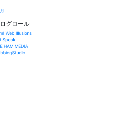
1月
ログロール
m! Web Illusions
t Speak
E HAM MEDIA
bbingStudio