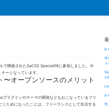
最
js
本
ョッ
ルで開催されたSaCSS Special08に参加しました。今
Sa
セミナーとなっています。
vo
ト〜オープンソースのメリット
La
js
Pressプラグインやテーマの開発などもおこなっているフリ
ごくためになったことは、フリーランスとして生活する
学