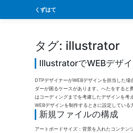
Skip
くずはて
to
content
タグ:
illustrator
IllustratorでWE
DTPデザイナーがWEBデザインを担当した
ダーが困るケースがあります。へたをすると費
はコーディングまでを考慮したデザインを考える必
WEBデザインを制作するときに設定している
新規ファイルの構成
アートボードサイズ：背景を入れたコンテンツ幅、