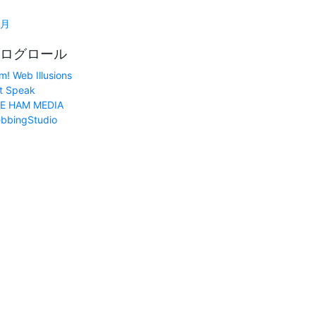
1月
ログロール
m! Web Illusions
t Speak
E HAM MEDIA
bbingStudio