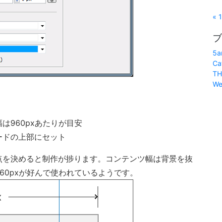
« 
ブ
5a
Ca
TH
We
は960pxあたりが目安
ードの上部にセット
点を決めると制作が捗ります。コンテンツ幅は背景を抜
60pxが好んで使われているようです。