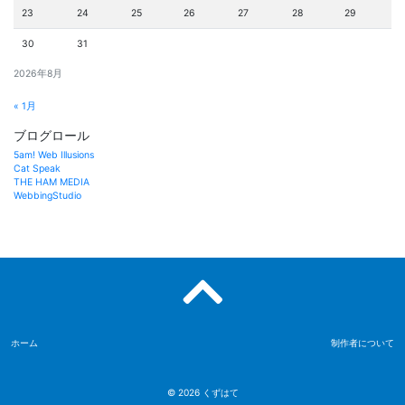
23
24
25
26
27
28
29
30
31
2026年8月
« 1月
ブログロール
5am! Web Illusions
Cat Speak
THE HAM MEDIA
WebbingStudio
ホーム
制作者について
© 2026
くずはて