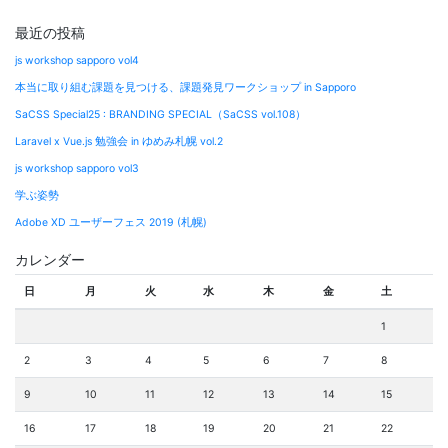
最近の投稿
js workshop sapporo vol4
本当に取り組む課題を見つける、課題発見ワークショップ in Sapporo
SaCSS Special25 : BRANDING SPECIAL（SaCSS vol.108）
Laravel x Vue.js 勉強会 in ゆめみ札幌 vol.2
js workshop sapporo vol3
学ぶ姿勢
Adobe XD ユーザーフェス 2019 (札幌)
カレンダー
日
月
火
水
木
金
土
1
2
3
4
5
6
7
8
9
10
11
12
13
14
15
16
17
18
19
20
21
22