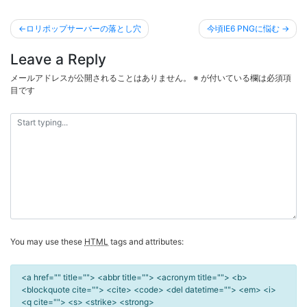
投
ロリポップサーバーの落とし穴
今頃IE6 PNGに悩む
稿
Leave a Reply
ナ
ビ
メールアドレスが公開されることはありません。
※
が付いている欄は必須項
目です
ゲ
ー
シ
ョ
ン
You may use these
HTML
tags and attributes:
<a href="" title=""> <abbr title=""> <acronym title=""> <b>
<blockquote cite=""> <cite> <code> <del datetime=""> <em> <i>
<q cite=""> <s> <strike> <strong>