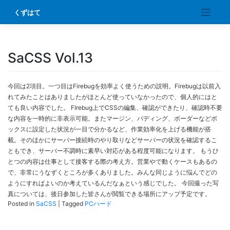
Skip
くずはて
to
content
SaCSS Vol.13
今回は2項目。一つ目はFirebugを効率よく使うための説明。Firebugは以前入
れてみたことはありましたがほとんど使っていなかったので、個人的にはと
ても良い内容でした。 FIrebug上でCSSの編集、確認ができたり、確認時不要
な内容を一時的に非表示可能。またマージン、パディング、ボーダーなどボ
ックスに設定した状況が一目で分かるなど、作業効率化を上げる機能が搭
載。そのほかにサーバー接続時のやり取りなどサーバーの状況を確認するこ
ともでき、サーバー不調時に素早い対応がある程度可能になります。 もうひ
とつの内容は仕事として接客する際の考え方。営業やで動くケースもあるの
で、非常にうなずくところが多くありました。みんな同じように悩んでどの
ようにすればよいのか考えているんだなぁという感じでした。 今回撮った写
真については、後日参加した皆さんが閲覧できる場所にアップ予定です。
Posted in
SaCSS
|
Tagged
PCハード