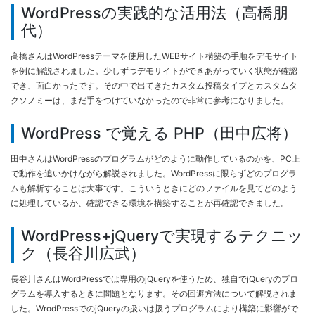
WordPressの実践的な活用法（高橋朋
代）
高橋さんは
WordPress
テーマを使用したWEBサイト構築の手順をデモサイト
を例に解説されました。少しずつデモサイトができあがっていく状態が確認
でき、面白かったです。その中で出てきたカスタム投稿タイプとカスタムタ
クソノミーは、まだ手をつけていなかったので非常に参考になりました。
WordPress で覚える PHP（田中広将）
田中さんは
WordPress
のプログラムがどのように動作しているのかを、PC上
で動作を追いかけながら解説されました。WordPressに限らずどのプログラ
ムも解析することは大事です。こういうときにどのファイルを見てどのよう
に処理しているか、確認できる環境を構築することが再確認できました。
WordPress+jQueryで実現するテクニッ
ク（長谷川広武）
長谷川さんはWordPressでは専用のjQueryを使うため、独自でjQueryのプロ
グラムを導入するときに問題となります。その回避方法について解説されま
した。WrodPressでのjQueryの扱いは扱うプログラムにより構築に影響がで