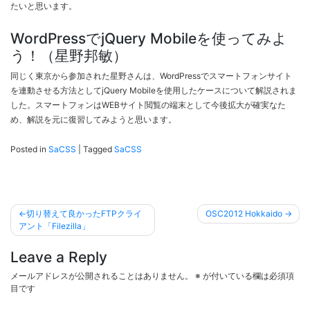
たいと思います。
WordPressでjQuery Mobileを使ってみよ
う！（星野邦敏）
同じく東京から参加された星野さんは、WordPressでスマートフォンサイト
を連動させる方法としてjQuery Mobileを使用したケースについて解説されま
した。スマートフォンはWEBサイト閲覧の端末として今後拡大が確実なた
め、解説を元に復習してみようと思います。
Posted in
SaCSS
|
Tagged
SaCSS
投
切り替えて良かったFTPクライ
OSC2012 Hokkaido
稿
アント「Filezilla」
ナ
Leave a Reply
ビ
メールアドレスが公開されることはありません。
※
が付いている欄は必須項
ゲ
目です
ー