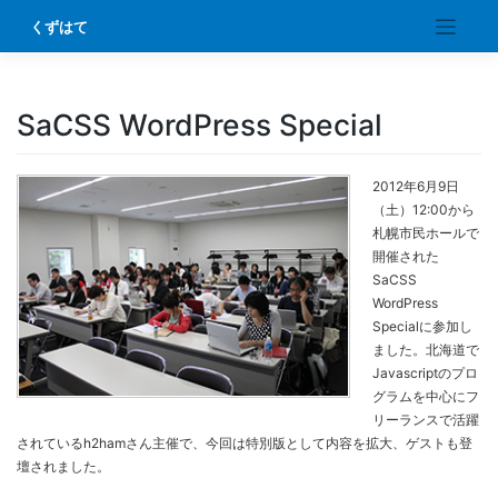
Skip
くずはて
to
content
SaCSS WordPress Special
2012年6月9日
（土）12:00から
札幌市民ホールで
開催された
SaCSS
WordPress
Specialに参加し
ました。北海道で
Javascriptのプロ
グラムを中心にフ
リーランスで活躍
されているh2hamさん主催で、今回は特別版として内容を拡大、ゲストも登
壇されました。