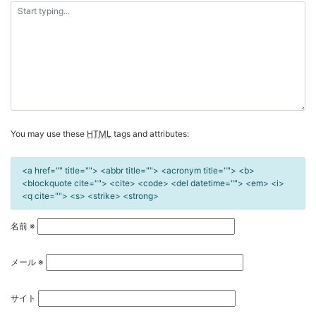
シ
ョ
ン
You may use these
HTML
tags and attributes:
<a href="" title=""> <abbr title=""> <acronym title=""> <b>
<blockquote cite=""> <cite> <code> <del datetime=""> <em> <i>
<q cite=""> <s> <strike> <strong>
名前
※
メール
※
サイト