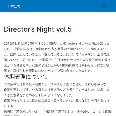
Skip
くずはて
to
content
Director’s Night vol.5
2015/03/21(土)15:30～18:00に開催されたDirector’s Night vol.5に参加しま
した。 今回の内容は、参加された方が業界内で働いている中で知りたいこ
と、疑問に思っていること、悩んでいることについて項目を挙げ、全員で議
論していく内容でした。 一番最初に主催者からサプライズな発言が出て盛り
上がりを見せる中、沢山の項目が上がり到底時間内では終わりそうにない状
況で、挙げられた項目について一つずつ話し合っていきました。
体調管理について
この業界では基本長時間働くケースが珍しくありません。それらを減らす、
作業効率を上げる、やる気を上げる方法などを考えていきました。結果、出
てきた意見をまとめると下記のようになりました。
作業を行った後には自分にご褒美（食べる、休む、遊ぶなど）を与えるよう
にする
長時間作業を続けないよう、1週間の作業スケジュールを決め、当日行う作業