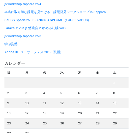
js workshop sapporo vol4
本当に取り組む課題を見つける、課題発見ワークショップ in Sapporo
SaCSS Special25 : BRANDING SPECIAL（SaCSS vol.108）
Laravel x Vue.js 勉強会 in ゆめみ札幌 vol.2
js workshop sapporo vol3
学ぶ姿勢
Adobe XD ユーザーフェス 2019 (札幌)
カレンダー
日
月
火
水
木
金
土
1
2
3
4
5
6
7
8
9
10
11
12
13
14
15
16
17
18
19
20
21
22
23
24
25
26
27
28
29