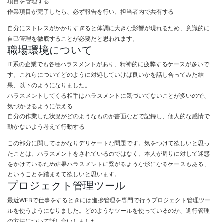
項目を管理する
作業項目が完了したら、必ず報告を行い、担当者内で共有する
自分にストレスがかかりすぎると体調に大きな影響が現れるため、意識的に
自己管理を徹底することが必要だと思われます。
職場環境について
IT系の企業でも各種ハラスメントがあり、精神的に疲弊するケースが多いで
す。これらについてどのように対処していけば良いかを話し合ってみた結
果、以下のようになりました。
ハラスメントしてくる相手はハラスメントに気づいてないことが多いので、
気づかせるように伝える
自分の作業した状況がどのようなものか書面などで記録し、個人的な感情で
動かないよう考えて行動する
この部分に関してはかなりデリケートな問題です。気をつけて欲しいと思っ
たことは、ハラスメントをされているのではなく、本人が周りに対して迷惑
をかけているため結果ハラスメントに繋がるような形になるケースもある、
ということを踏まえて欲しいと思います。
プロジェクト管理ツール
最近WEBで仕事をするときには進捗管理を専門で行うプロジェクト管理ツー
ルを使うようになりました。どのようなツールを使っているのか、進行管理
の方法について話し合いしました。