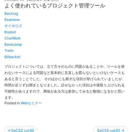
よく使われているプロジェクト管理ツール
Backlog
Redmime
サイボウズ
Brabio!
ChatWork
Basecamp
Trello
Bitbacket
プロジェクトについては、立て方そのものに問題があることや、ツールを使
わないケースによる問題など基本的に見直しを図らないといけないケースも
あると言うことでした。 そのほかにも膨大な項目が挙げられていましたが、
時間が足りずお開きとなりました。話せなかった項目は今後取り上げられる
可能性がありますので、興味がある方は参加してみると勉強になるかと思い
ます。
Posted in
Webセミナー
投
SaCSS vol.60
SaCSS vol.63