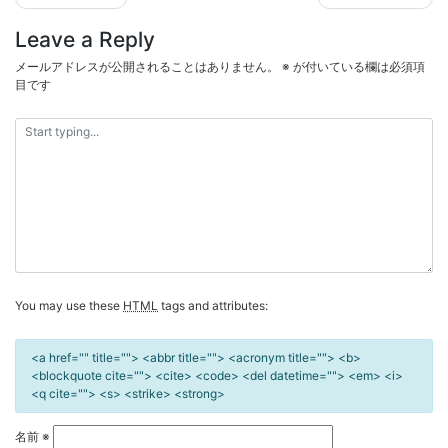
稿
Leave a Reply
ナ
ビ
メールアドレスが公開されることはありません。
※
が付いている欄は必須項
目です
ゲ
ー
シ
ョ
ン
You may use these
HTML
tags and attributes:
<a href="" title=""> <abbr title=""> <acronym title=""> <b>
<blockquote cite=""> <cite> <code> <del datetime=""> <em> <i>
<q cite=""> <s> <strike> <strong>
名前
※