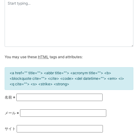
シ
ョ
ン
You may use these
HTML
tags and attributes:
<a href="" title=""> <abbr title=""> <acronym title=""> <b>
<blockquote cite=""> <cite> <code> <del datetime=""> <em> <i>
<q cite=""> <s> <strike> <strong>
名前
※
メール
※
サイト