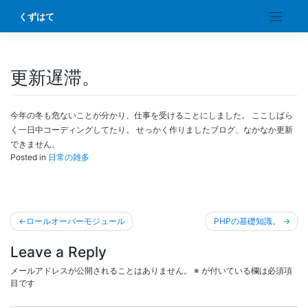
Skip
くずはて
to
content
更新遅滞。
今年の冬も危ないことが分かり、仕事を受けることにしました。 ここしばら
く一日中コーディングしてたり。 せっかく作りましたブログ、なかなか更新
できません。
Posted in
日常の雑多
投
ロールオーバーモジュール
PHPの基礎知識。
稿
Leave a Reply
ナ
ビ
メールアドレスが公開されることはありません。
※
が付いている欄は必須項
目です
ゲ
ー