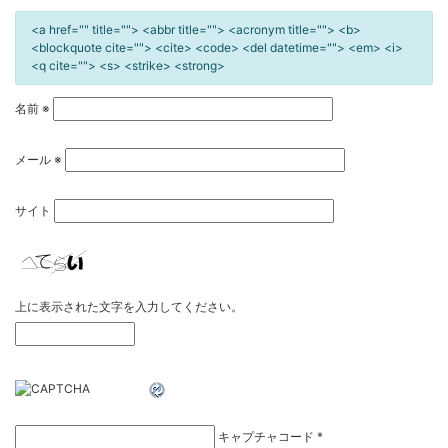
<a href="" title=""> <abbr title=""> <acronym title=""> <b>
<blockquote cite=""> <cite> <code> <del datetime=""> <em> <i>
<q cite=""> <s> <strike> <strong>
名前
※
メール
※
サイト
上に表示された文字を入力してください。
キャプチャコード
*