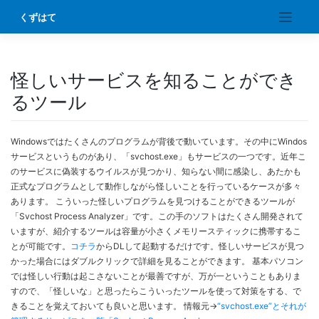
Skip
くずはて
to
content
怪しいサービスを知ることができ
るツール
Windowsではたくさんのプログラムが背後で動いています。その中にWindos
サービスというものがあり、「svchost.exe」もサービスの一つです。近年こ
のサービスに偽装するウイルスが見つかり、知らない間に感染し、あたかも
正式なプログラムとして動作しながら怪しいことを行っているケースが多々
あります。 こういった怪しいプログラムを見つけることができるツールが
「Svchost Process Analyzer」です。この手のソフトはたくさん開発されて
いますが、紹介するツールは容量が小さくメモリースティックに携帯するこ
とが可能です。
コチラ
からDLして起動するだけです。怪しいサービスが見つ
かった場合にはダブルクリックで詳細を見ることができます。 基本パソコン
では怪しい行動は起こさないことが最善ですが、万が一ということもありま
すので、「怪しいな」と思ったらこういったツールを使って対策をする、で
きることを覚えておいても良いと思います。 情報元→
“svchost.exe”とそれが