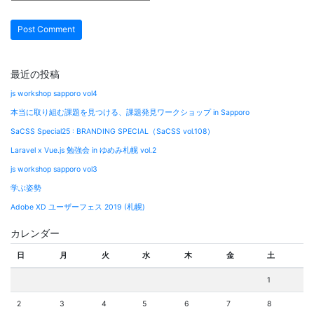
最近の投稿
js workshop sapporo vol4
本当に取り組む課題を見つける、課題発見ワークショップ in Sapporo
SaCSS Special25 : BRANDING SPECIAL（SaCSS vol.108）
Laravel x Vue.js 勉強会 in ゆめみ札幌 vol.2
js workshop sapporo vol3
学ぶ姿勢
Adobe XD ユーザーフェス 2019 (札幌)
カレンダー
日
月
火
水
木
金
土
1
2
3
4
5
6
7
8