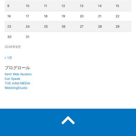
9
10
11
12
13
14
15
16
17
18
19
20
21
22
23
24
25
26
27
28
29
30
31
2026年8月
« 1月
ブログロール
5am! Web Illusions
Cat Speak
THE HAM MEDIA
WebbingStudio