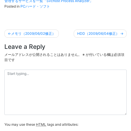
管理するサービスを一覧「Svchost Process Analyzer」
Posted in
PCハード・ソフト
投
メモリ（2009/06/02修正）
HDD（2009/06/04修正）
稿
Leave a Reply
ナ
ビ
メールアドレスが公開されることはありません。
※
が付いている欄は必須項
目です
ゲ
ー
シ
ョ
ン
You may use these
HTML
tags and attributes: