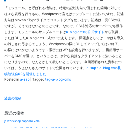
「モジュール」と呼ばれる機能は、特定の記述方法で囲まれた箇所に対して
様々な表現を行うもの。Wordpressで言えばテンプレートに近いですね。記述
方法はMovableTypeライクでコメントタグを使います。記述は一見SSIの様
ですが、そうではないとのことです。なので、SSI非対応のサーバーでも動作
します。モジュールのサンプルコードは
a-blog cmsの公式サイト
から取得、
またはDLしたa-blog cms一式の中にあります。 問題点としては、やはり導入
の難しさに尽きるでしょう。Wordpressの様にDLしてアップしてはい終了、
の様にはいかないようです（厳密にはWPも設定を行いますが）。構築用サー
バーをCMSが選ぶ、ということは、余計な負担をクライアントに強いること
になりますので、なんとかして欲しいところです。 今回説明された資料につ
いては、うぇびんさんのサイトで公開されています。
a-sap：a-blog cms札
幌勉強会02を開催しました
Posted in
a-sap
|
Tagged
tag-a-blog-cms
投
過去の投稿
稿
ナ
最近の投稿
ビ
js workshop sapporo vol4
ゲ