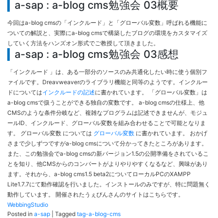
a-sap : a-blog cms勉強会 03概要
今回はa-blog cmsの「インクルード」と「グローバル変数」呼ばれる機能に
ついての解説と、実際にa-blog cmsで構築したブログの環境をカスタマイズ
していく方法をハンズオン形式でご教授して頂きました。
a-sap : a-blog cms勉強会 03感想
「インクルード 」は、ある一部分のソースのみ共通化したい時に使う個別フ
ァイルです。Dreavweaverのライブラリ機能と同等のようです。インクルー
ドについては
インクルードの記述
に書かれています。 「グローバル変数」は
a-blog cmsで扱うことができる独自の変数です。 a-blog cmsの仕様上、他
CMSのような条件分岐など、複雑なプログラムは記述できませんが、モジュ
ールID、インクルード、グローバル変数を組み合わせることで可能となりま
す。 グローバル変数 については
グローバル変数
に書かれています。 おかげ
さまで少しずつですがa-blog cmsについて分かってきたところがあります。
また、この勉強会でa-blog cmsの新バージョン1.5の公開準備をされているこ
とを知り、他CMSからのコンバートがよりやりやすくなるなど、興味があり
ます。それから、a-blog cms1.5 beta2についてローカルPCのXAMPP
Lite1.7.7にて動作確認を行いました。インストールのみですが、特に問題無く
動作しています。 開催されたうぇびんさんのサイトはこちらです。
WebbingStudio
Posted in
a-sap
|
Tagged
tag-a-blog-cms