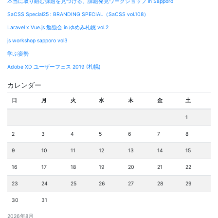
本当に取り組む課題を見つける、課題発見ワークショップ in Sapporo
ー
SaCSS Special25 : BRANDING SPECIAL（SaCSS vol.108）
シ
Laravel x Vue.js 勉強会 in ゆめみ札幌 vol.2
ョ
js workshop sapporo vol3
ン
学ぶ姿勢
Adobe XD ユーザーフェス 2019 (札幌)
カレンダー
日
月
火
水
木
金
土
1
2
3
4
5
6
7
8
9
10
11
12
13
14
15
16
17
18
19
20
21
22
23
24
25
26
27
28
29
30
31
2026年8月