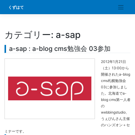
Skip
くずはて
to
content
カテゴリー:
a-sap
a-sap : a-blog cms勉強会 03参加
2012年1月21日
（土）13:00から
開催されたa-blog
cms札幌勉強会
03に参加しまし
た。北海道でa-
blog cms第一人者
の
webbingstudio、
うぇびんさん主催
のハンズオン＋セ
ミナーです。