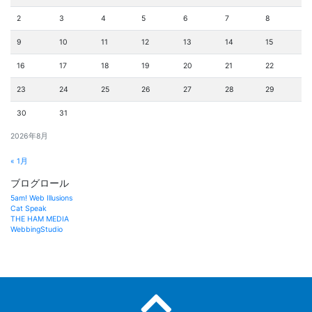
2
3
4
5
6
7
8
9
10
11
12
13
14
15
16
17
18
19
20
21
22
23
24
25
26
27
28
29
30
31
2026年8月
« 1月
ブログロール
5am! Web Illusions
Cat Speak
THE HAM MEDIA
WebbingStudio