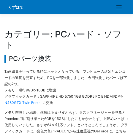
Skip
くずはて
to
content
カテゴリー:
PCハード・ソフ
ト
PCパーツ換装
動画編集を行っている時にネックとなっている、プレビューの遅延とエンコ
ードの速度を見直すため、PCを一部強化しました。今回強化したパーツは下
記の2つ。
メモリ：現行9GBを18GBに増設
グラフィックカード：SAPPHIRE HD 5750 1GB GDDR5 PCIE HDMI/DPを
N480GTX Twin Frozr I
Iに交換
メモリ増設した結果、体感はあまり変わらず。タスクマネージャーを見ると
Premiere用に割り振った6GBを15GBにしたにもかかわらず、上限めいっぱい
使用していました。さすが64bit対応ソフト、というところでしょうか。 グラ
フィックカードは、発色の良いRADEONから速度重視のGeForceに。こちら