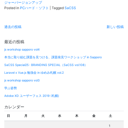
ジャーバージョンアップ
Posted in
PCハード・ソフト
|
Tagged
SaCSS
投
過去の投稿
新しい投稿
稿
ナ
最近の投稿
ビ
js workshop sapporo vol4
ゲ
本当に取り組む課題を見つける、課題発見ワークショップ in Sapporo
ー
SaCSS Special25 : BRANDING SPECIAL（SaCSS vol.108）
シ
Laravel x Vue.js 勉強会 in ゆめみ札幌 vol.2
ョ
js workshop sapporo vol3
ン
学ぶ姿勢
Adobe XD ユーザーフェス 2019 (札幌)
カレンダー
日
月
火
水
木
金
土
1