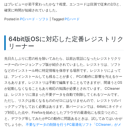
はプレビューが若干変わったかな？程度。エンコードは目測で従来の2/3と、
確実に時間が短縮されていました。
Posted in
PCハード・ソフト
|
Tagged
PCハード
64bit版OSに対応した定番レジストリク
リーナー
先日久しぶりに窓の杜を除いてみたら、以前お世話になったレジストリクリ
ーナーのバージョンアップ版が紹介されていました。レジストリは、ソフト
などのインストール時に特定情報を保存する場所です。レジストリによって
は、アンインストールしても残ることが多く、PCの動作に影響を与えるケー
スもあります。レジストリは手動で編集することもできますが、間違うとOS
が起動しなくなることもあり相応の知識が必要とされています。 CCleaner
は、レジストリに溜まった不要データを自動で削除してくれるツールです。
ただし、リスクは低くなるもののゼロにはなりませんので、レジストリのバ
ックアップをしておく必要はあります。新バージョンでは、64bitにネイティ
ブ対応した点や、Firefoxを始めとしたブラウザの最適化にも役立つとのこ
と。デフラグ等してみたがPCの動作に問題あるときは、試してみてはいかが
でしょうか。
不要なデータの削除を行うPC最適化ソフト「CCleaner」がメ