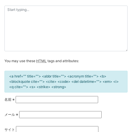
ー
シ
ョ
ン
You may use these
HTML
tags and attributes:
<a href="" title=""> <abbr title=""> <acronym title=""> <b>
<blockquote cite=""> <cite> <code> <del datetime=""> <em> <i>
<q cite=""> <s> <strike> <strong>
名前
※
メール
※
サイト