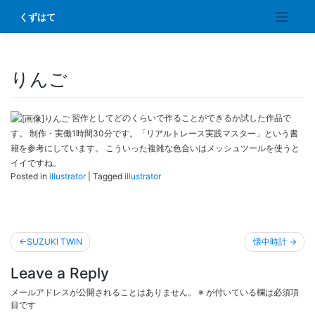
Skip
くずはて
to
content
りんご
習作としてどのくらいで作ることができるか試した作品で
す。 制作・実働1時間30分です。「リアルトレース実践マスター」という書
籍を参考にしています。 こういった複雑な色合いはメッシュツールを使うと
イイですね。
Posted in
illustrator
|
Tagged
illustrator
投
SUZUKI TWIN
懐中時計
稿
Leave a Reply
ナ
ビ
メールアドレスが公開されることはありません。
※
が付いている欄は必須項
目です
ゲ