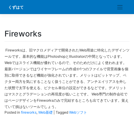
Skip
くずはて
to
content
Fireworks
Fireworksは、旧マクロメディアで開発されたWeb用途に特化したデザインツ
ールです。基本的な機能はPhotoshopとIllustratorの中間となっています。
Webではスライス機能が優れているので、そのためだけによく使われます。
最新バージョンではワイヤーフレームの作成や1つのファイルで背景画像を個
別に取得できるなど機能が強化されています。メリットはビットマップ、ベ
クター両方を気にすることなく扱うことができる、アンチエイリアスを外し
た状態で太字を使える、ピクセル単位の設定ができるなどです。デメリット
はマスクとグラデーションの再現度が低いことです。 Web専門の制作会社で
はページデザインをFireworksのみで完結するところも出てきています。覚え
ていて損はないツールでしょう。
Posted in
fireworks
,
Web基礎
|
Tagged
Webソフト