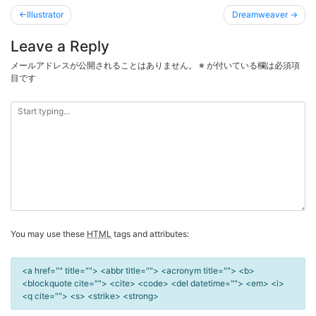
投
Illustrator
Dreamweaver
稿
Leave a Reply
ナ
ビ
メールアドレスが公開されることはありません。
※
が付いている欄は必須項
目です
ゲ
ー
シ
ョ
ン
You may use these
HTML
tags and attributes:
<a href="" title=""> <abbr title=""> <acronym title=""> <b>
<blockquote cite=""> <cite> <code> <del datetime=""> <em> <i>
<q cite=""> <s> <strike> <strong>