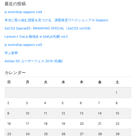
最近の投稿
js workshop sapporo vol4
本当に取り組む課題を見つける、課題発見ワークショップ in Sapporo
SaCSS Special25 : BRANDING SPECIAL（SaCSS vol.108）
Laravel x Vue.js 勉強会 in ゆめみ札幌 vol.2
js workshop sapporo vol3
学ぶ姿勢
Adobe XD ユーザーフェス 2019 (札幌)
カレンダー
日
月
火
水
木
金
土
1
2
3
4
5
6
7
8
9
10
11
12
13
14
15
16
17
18
19
20
21
22
23
24
25
26
27
28
29