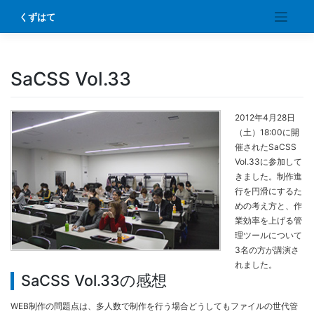
Skip
くずはて
to
content
SaCSS Vol.33
2012年4月28日
（土）18:00に開
催されたSaCSS
Vol.33に参加して
きました。制作進
行を円滑にするた
めの考え方と、作
業効率を上げる管
理ツールについて
3名の方が講演さ
れました。
SaCSS Vol.33の感想
WEB制作の問題点は、多人数で制作を行う場合どうしてもファイルの世代管