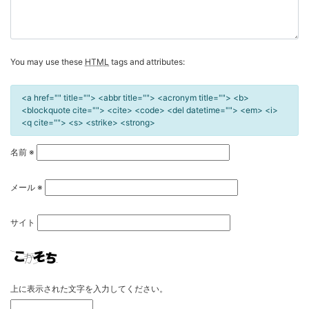
You may use these
HTML
tags and attributes:
<a href="" title=""> <abbr title=""> <acronym title=""> <b>
<blockquote cite=""> <cite> <code> <del datetime=""> <em> <i>
<q cite=""> <s> <strike> <strong>
名前
※
メール
※
サイト
上に表示された文字を入力してください。