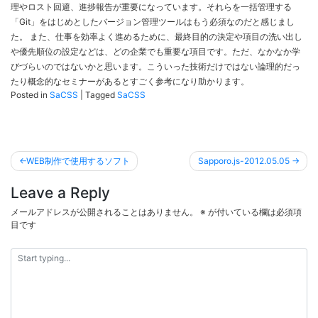
理やロスト回避、進捗報告が重要になっています。それらを一括管理する
「Git」をはじめとしたバージョン管理ツールはもう必須なのだと感じまし
た。 また、仕事を効率よく進めるために、最終目的の決定や項目の洗い出し
や優先順位の設定などは、どの企業でも重要な項目です。ただ、なかなか学
びづらいのではないかと思います。こういった技術だけではない論理的だっ
たり概念的なセミナーがあるとすごく参考になり助かります。
Posted in
SaCSS
|
Tagged
SaCSS
投
WEB制作で使用するソフト
Sapporo.js-2012.05.05
稿
Leave a Reply
ナ
ビ
メールアドレスが公開されることはありません。
※
が付いている欄は必須項
目です
ゲ
ー
シ
ョ
ン