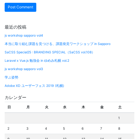
最近の投稿
js workshop sapporo vol4
本当に取り組む課題を見つける、課題発見ワークショップ in Sapporo
SaCSS Special25 : BRANDING SPECIAL（SaCSS vol.108）
Laravel x Vue.js 勉強会 in ゆめみ札幌 vol.2
js workshop sapporo vol3
学ぶ姿勢
Adobe XD ユーザーフェス 2019 (札幌)
カレンダー
日
月
火
水
木
金
土
1
2
3
4
5
6
7
8