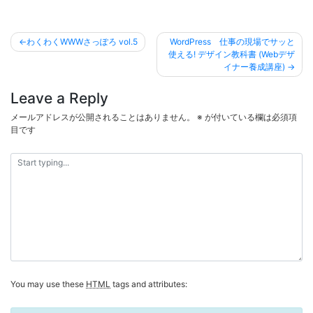
投
わくわくWWWさっぽろ vol.5
WordPress 仕事の現場でサッと
稿
使える! デザイン教科書 (Webデザ
イナー養成講座)
ナ
ビ
Leave a Reply
ゲ
メールアドレスが公開されることはありません。
※
が付いている欄は必須項
ー
目です
シ
ョ
ン
You may use these
HTML
tags and attributes: