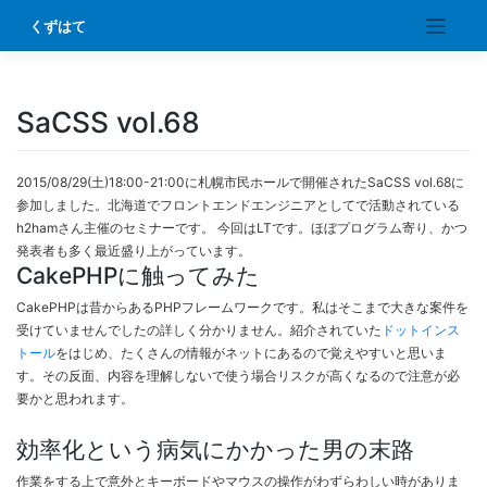
Skip
くずはて
to
content
SaCSS vol.68
2015/08/29(土)18:00-21:00に札幌市民ホールで開催されたSaCSS vol.68に
参加しました。北海道でフロントエンドエンジニアとしてで活動されている
h2hamさん主催のセミナーです。 今回はLTです。ほぼプログラム寄り、かつ
発表者も多く最近盛り上がっています。
CakePHPに触ってみた
CakePHPは昔からあるPHPフレームワークです。私はそこまで大きな案件を
受けていませんでしたの詳しく分かりません。紹介されていた
ドットインス
トール
をはじめ、たくさんの情報がネットにあるので覚えやすいと思いま
す。その反面、内容を理解しないで使う場合リスクが高くなるので注意が必
要かと思われます。
効率化という病気にかかった男の末路
作業をする上で意外とキーボードやマウスの操作がわずらわしい時がありま