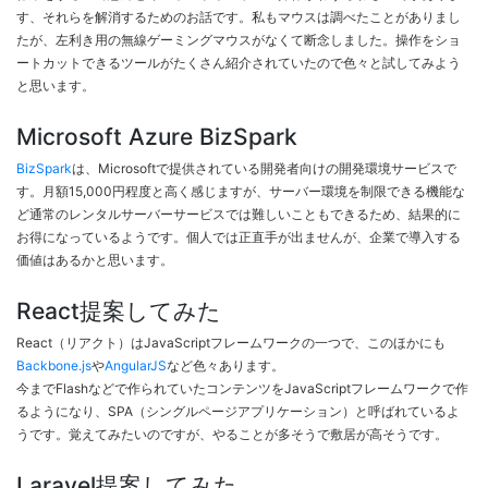
す、それらを解消するためのお話です。私もマウスは調べたことがありまし
たが、左利き用の無線ゲーミングマウスがなくて断念しました。操作をショ
ートカットできるツールがたくさん紹介されていたので色々と試してみよう
と思います。
Microsoft Azure BizSpark
BizSpark
は、Microsoftで提供されている開発者向けの開発環境サービスで
す。月額15,000円程度と高く感じますが、サーバー環境を制限できる機能な
ど通常のレンタルサーバーサービスでは難しいこともできるため、結果的に
お得になっているようです。個人では正直手が出ませんが、企業で導入する
価値はあるかと思います。
React提案してみた
React（リアクト）はJavaScriptフレームワークの一つで、このほかにも
Backbone.js
や
AngularJS
など色々あります。
今までFlashなどで作られていたコンテンツをJavaScriptフレームワークで作
るようになり、SPA（シングルページアプリケーション）と呼ばれているよ
うです。覚えてみたいのですが、やることが多そうで敷居が高そうです。
Laravel提案してみた