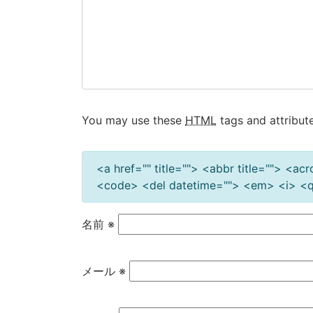
ョ
ン
You may use these
HTML
tags and attribute
<a href="" title=""> <abbr title=""> <a
<code> <del datetime=""> <em> <i> <q 
名前
※
メール
※