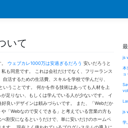
ついて
最
js
す。
ウェブカレ1000万は安過ぎるだろう
安いだろうと
本
私も同意です。 これは会社だけでなく、フリーランス
ョッ
 自活するための生活費、スキルを学校で学んだり、
Sa
ということです。 何かを作る技術はあっても人材を上
vo
が足りない、もしくは学んでいる人が少ないです。 イ
La
格好良いデザインは頼みづらいです。 また、「Webだか
や「Webなので安くできる」と考えている営業の方も
js
比べ割安になるというだけで、単に安いだけのホームペ
学
ます。 現在よく使われているブログシステムの導入に