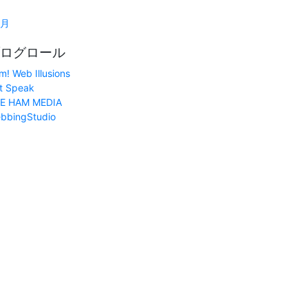
1月
ログロール
m! Web Illusions
t Speak
E HAM MEDIA
bbingStudio