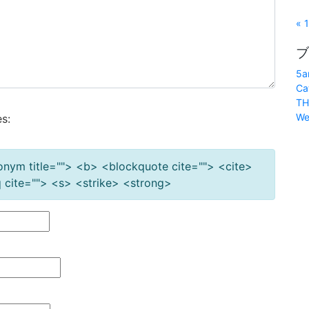
« 
ブ
5a
Ca
TH
We
s:
cronym title=""> <b> <blockquote cite=""> <cite>
cite=""> <s> <strike> <strong>