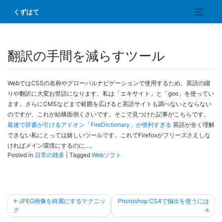
Skip
くずはて
to
content
翻訳の手間を減らすツール
WebではCSSの名称やグローバルナビゲーションで使用するため、英語の綴
りや翻訳に大変お世話になります。私は「エキサイト」と「goo」を使ってい
ます。さらにCMSなどまで範囲を広げると英語サイトも調べないとならない
のですが、これが結構面倒くさいです。そこで見つけた記事がこちらです。
最速で辞書が引けるアドオン「FireDictionary」が便利すぎる
英語が全く理解
できない私にとっては嬉しいツールです。これでFirefoxがフリーズさえしな
ければメイン環境にするのに…。
Posted in
日常の雑多
|
Tagged
Webソフト
投
JPEG画像を綺麗にするテクニッ
Photoshop CS4で抽出を使うには
稿
ク