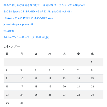
本当に取り組む課題を見つける、課題発見ワークショップ in Sapporo
SaCSS Special25 : BRANDING SPECIAL（SaCSS vol.108）
Laravel x Vue.js 勉強会 in ゆめみ札幌 vol.2
js workshop sapporo vol3
学ぶ姿勢
Adobe XD ユーザーフェス 2019 (札幌)
カレンダー
日
月
火
水
木
金
土
1
2
3
4
5
6
7
8
9
10
11
12
13
14
15
16
17
18
19
20
21
22
23
24
25
26
27
28
29
30
31