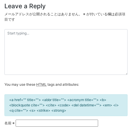
ナ
Leave a Reply
ビ
メールアドレスが公開されることはありません。
※
が付いている欄は必須項
ゲ
目です
ー
シ
ョ
ン
You may use these
HTML
tags and attributes:
<a href="" title=""> <abbr title=""> <acronym title=""> <b>
<blockquote cite=""> <cite> <code> <del datetime=""> <em> <i>
<q cite=""> <s> <strike> <strong>
名前
※