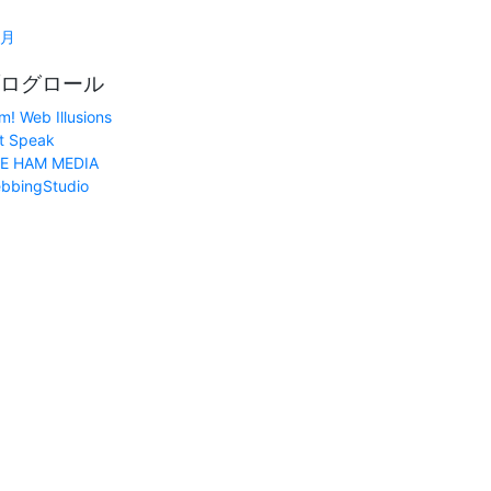
1月
ログロール
m! Web Illusions
t Speak
E HAM MEDIA
bbingStudio