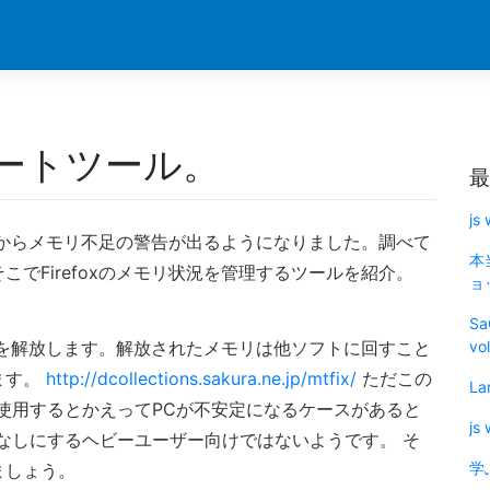
ートツール。
最
js
の後からメモリ不足の警告が出るようになりました。調べて
本
でFirefoxのメモリ状況を管理するツールを紹介。
ョッ
Sa
モリを解放します。解放されたメモリは他ソフトに回すこと
vo
ます。
http://dcollections.sakura.ne.jp/mtfix/
ただこの
La
使用するとかえってPCが不安定になるケースがあると
js
なしにするヘビーユーザー向けではないようです。 そ
学
ましょう。