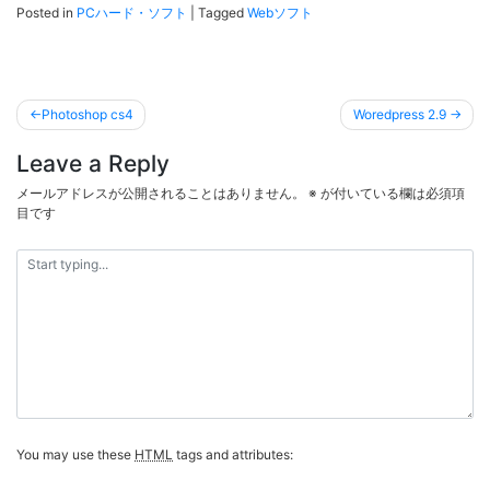
Posted in
PCハード・ソフト
|
Tagged
Webソフト
投
Photoshop cs4
Woredpress 2.9
稿
Leave a Reply
ナ
ビ
メールアドレスが公開されることはありません。
※
が付いている欄は必須項
目です
ゲ
ー
シ
ョ
ン
You may use these
HTML
tags and attributes: