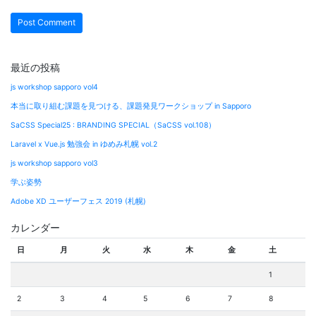
最近の投稿
js workshop sapporo vol4
本当に取り組む課題を見つける、課題発見ワークショップ in Sapporo
SaCSS Special25 : BRANDING SPECIAL（SaCSS vol.108）
Laravel x Vue.js 勉強会 in ゆめみ札幌 vol.2
js workshop sapporo vol3
学ぶ姿勢
Adobe XD ユーザーフェス 2019 (札幌)
カレンダー
日
月
火
水
木
金
土
1
2
3
4
5
6
7
8