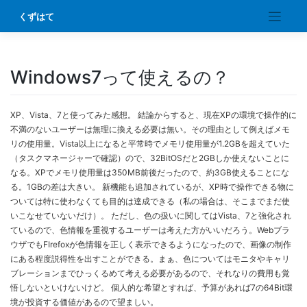
Skip
くずはて
to
content
Windows7って使えるの？
XP、Vista、7と使ってみた感想。 結論からすると、現在XPの環境で操作的に
不満のないユーザーは無理に換える必要は無い。その理由として例えばメモ
リの使用量。Vista以上になると平常時でメモリ使用量が1.2GBを超えていた
（タスクマネージャーで確認）ので、32BitOSだと2GBしか使えないことに
なる。XPでメモリ使用量は350MB前後だったので、約3GB使えることにな
る。1GBの差は大きい。 新機能も追加されているが、XP時で操作できる物に
ついては特に使わなくても目的は達成できる（私の場合は、そこまでまだ使
いこなせていないだけ）。 ただし、色の扱いに関してはVista、7と強化され
ているので、色情報を重視するユーザーは考えた方がいいだろう。Webブラ
ウザでもFIrefoxが色情報を正しく表示できるようになったので、画像の制作
にある程度説得性を出すことができる。まぁ、色についてはモニタやキャリ
ブレーションまでひっくるめて考える必要があるので、それなりの費用も覚
悟しないといけないけど。 個人的な希望とすれば、予算があれば7の64Bit環
境が投資する価値があるので望ましい。