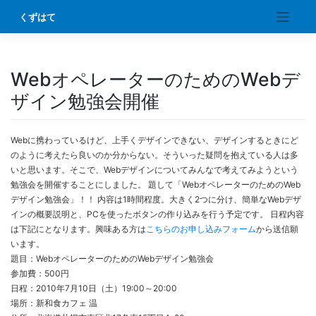
Skip
くずはて
to
content
WebオペレーターのためのWebデ
ザイン勉強会開催
Webに携わっているけど、上手くデザインできない、デザインするときにど
のように考えたら良いのか分からない。そういった疑問を抱えている人は多
いと思います。そこで、Webデザインについてみんなで考えてみようという
勉強会を開催することにしました。 題して「WebオペレーターのためのWeb
デザイン勉強会」！！ 内容は1時間程度。大きく2つに分け、簡単なWebデザ
インの概要説明と、PCを使ったボタンの作り込みを行う予定です。 日程内容
は下記にとなります。興味ある方は
こちらのお申し込みフォーム
から送信願
います。
題目：WebオペレーターのためのWebデザイン勉強会
参加費：500円
日程：2010年7月10日（土）19:00～20:00
場所：新和食カフェ 温