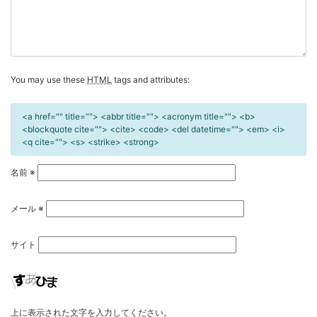
You may use these
HTML
tags and attributes:
<a href="" title=""> <abbr title=""> <acronym title=""> <b>
<blockquote cite=""> <cite> <code> <del datetime=""> <em> <i>
<q cite=""> <s> <strike> <strong>
名前
※
メール
※
サイト
上に表示された文字を入力してください。