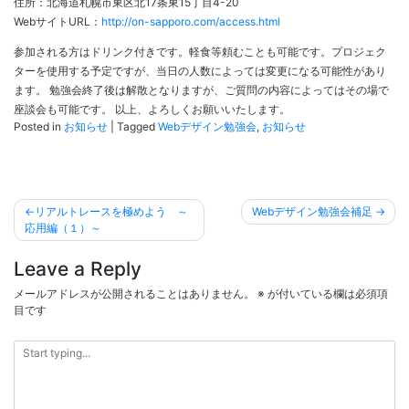
住所：北海道札幌市東区北17条東15丁目4-20
WebサイトURL：
http://on-sapporo.com/access.html
参加される方はドリンク付きです。軽食等頼むことも可能です。プロジェク
ターを使用する予定ですが、当日の人数によっては変更になる可能性があり
ます。 勉強会終了後は解散となりますが、ご質問の内容によってはその場で
座談会も可能です。 以上、よろしくお願いいたします。
Posted in
お知らせ
|
Tagged
Webデザイン勉強会
,
お知らせ
投
リアルトレースを極めよう ～
Webデザイン勉強会補足
稿
応用編（１）～
ナ
Leave a Reply
ビ
メールアドレスが公開されることはありません。
※
が付いている欄は必須項
ゲ
目です
ー
シ
ョ
ン