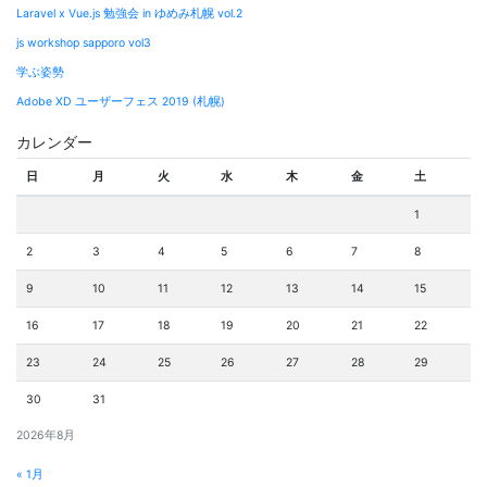
Laravel x Vue.js 勉強会 in ゆめみ札幌 vol.2
js workshop sapporo vol3
学ぶ姿勢
Adobe XD ユーザーフェス 2019 (札幌)
カレンダー
日
月
火
水
木
金
土
1
2
3
4
5
6
7
8
9
10
11
12
13
14
15
16
17
18
19
20
21
22
23
24
25
26
27
28
29
30
31
2026年8月
« 1月