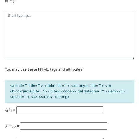
目です
ー
シ
ョ
ン
You may use these
HTML
tags and attributes:
<a href="" title=""> <abbr title=""> <acronym title=""> <b>
<blockquote cite=""> <cite> <code> <del datetime=""> <em> <i>
<q cite=""> <s> <strike> <strong>
名前
※
メール
※