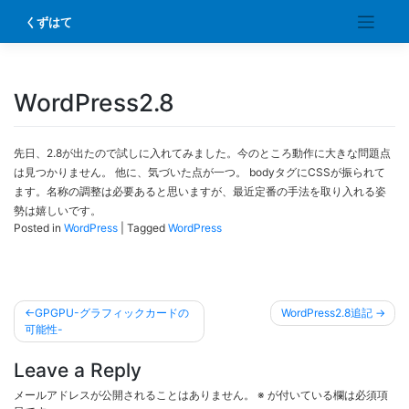
Skip
くずはて
to
content
WordPress2.8
先日、2.8が出たので試しに入れてみました。今のところ動作に大きな問題点
は見つかりません。 他に、気づいた点が一つ。 bodyタグにCSSが振られて
ます。名称の調整は必要あると思いますが、最近定番の手法を取り入れる姿
勢は嬉しいです。
Posted in
WordPress
|
Tagged
WordPress
投
GPGPU-グラフィックカードの
WordPress2.8追記
稿
可能性-
ナ
Leave a Reply
ビ
メールアドレスが公開されることはありません。
※
が付いている欄は必須項
ゲ