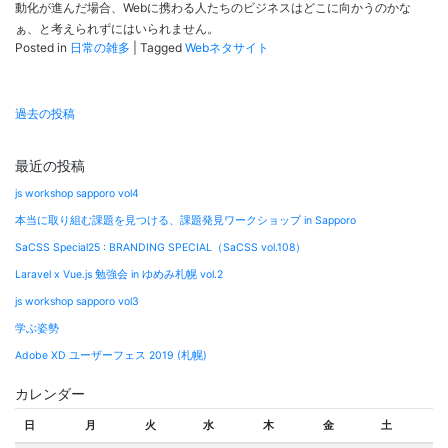
動化が進んだ場合、Webに携わる人たちのビジネスはどこに向かうのかな
ぁ、と考えられずにはいられません。
Posted in
日常の雑多
|
Tagged
Webネタサイト
投
過去の投稿
稿
ナ
最近の投稿
ビ
js workshop sapporo vol4
ゲ
本当に取り組む課題を見つける、課題発見ワークショップ in Sapporo
ー
SaCSS Special25 : BRANDING SPECIAL（SaCSS vol.108）
シ
Laravel x Vue.js 勉強会 in ゆめみ札幌 vol.2
ョ
js workshop sapporo vol3
ン
学ぶ姿勢
Adobe XD ユーザーフェス 2019 (札幌)
カレンダー
日
月
火
水
木
金
土