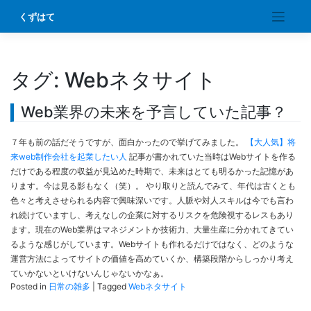
Skip
くずはて
to
content
タグ:
Webネタサイト
Web業界の未来を予言していた記事？
７年も前の話だそうですが、面白かったので挙げてみました。
【大人気】将
来web制作会社を起業したい人
記事が書かれていた当時はWebサイトを作る
だけである程度の収益が見込めた時期で、未来はとても明るかった記憶があ
ります。今は見る影もなく（笑）。 やり取りと読んでみて、年代は古くとも
色々と考えさせられる内容で興味深いです。人脈や対人スキルは今でも言わ
れ続けていますし、考えなしの企業に対するリスクを危険視するレスもあり
ます。現在のWeb業界はマネジメントか技術力、大量生産に分かれてきてい
るような感じがしています。Webサイトも作れるだけではなく、どのような
運営方法によってサイトの価値を高めていくか、構築段階からしっかり考え
ていかないといけないんじゃないかなぁ。
Posted in
日常の雑多
|
Tagged
Webネタサイト