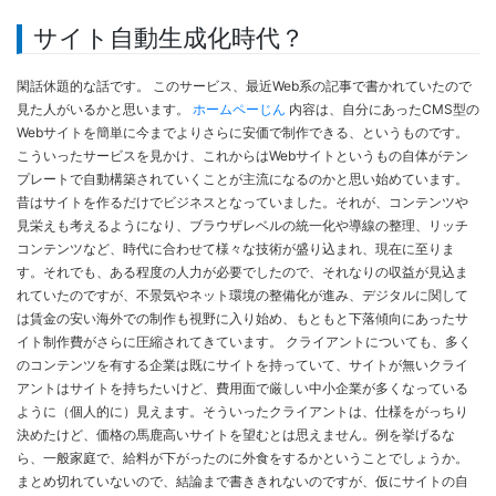
サイト自動生成化時代？
閑話休題的な話です。 このサービス、最近Web系の記事で書かれていたので
見た人がいるかと思います。
ホームペーじん
内容は、自分にあったCMS型の
Webサイトを簡単に今までよりさらに安価で制作できる、というものです。
こういったサービスを見かけ、これからはWebサイトというもの自体がテン
プレートで自動構築されていくことが主流になるのかと思い始めています。
昔はサイトを作るだけでビジネスとなっていました。それが、コンテンツや
見栄えも考えるようになり、ブラウザレベルの統一化や導線の整理、リッチ
コンテンツなど、時代に合わせて様々な技術が盛り込まれ、現在に至りま
す。それでも、ある程度の人力が必要でしたので、それなりの収益が見込ま
れていたのですが、不景気やネット環境の整備化が進み、デジタルに関して
は賃金の安い海外での制作も視野に入り始め、もともと下落傾向にあったサ
イト制作費がさらに圧縮されてきています。 クライアントについても、多く
のコンテンツを有する企業は既にサイトを持っていて、サイトが無いクライ
アントはサイトを持ちたいけど、費用面で厳しい中小企業が多くなっている
ように（個人的に）見えます。そういったクライアントは、仕様をがっちり
決めたけど、価格の馬鹿高いサイトを望むとは思えません。例を挙げるな
ら、一般家庭で、給料が下がったのに外食をするかということでしょうか。
まとめ切れていないので、結論まで書ききれないのですが、仮にサイトの自